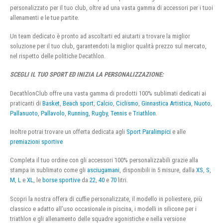
personalizzato per il tuo club, oltre ad una vasta gamma di accessori per i tuoi
allenamenti e le tue partite.
Un team dedicato è pronto ad ascoltarti ed aiutarti a trovare la miglior
soluzione per il tuo club, garantendoti la miglior qualità prezzo sul mercato,
nel rispetto delle politiche Decathlon.
SCEGLI IL TUO SPORT ED INIZIA LA PERSONALIZZAZIONE:
DecathlonClub offre una vasta gamma di prodotti 100% sublimati dedicati ai
praticanti di
Basket
,
Beach sport
,
Calcio
,
Ciclismo
,
Ginnastica Artistica
,
Nuoto
,
Pallanuoto
,
Pallavolo
,
Running
,
Rugby
,
Tennis
e
Triathlon
.
Inoltre potrai trovare un offerta dedicata agli
Sport Paralimpici
e alle
premiazioni sportive
Completa il tuo ordine con gli accessori 100% personalizzabili grazie alla
stampa in sublimato come gli
asciugamani
, disponibili in 5 misure, dalla
XS
,
S
,
M
,
L
e
XL
, le
borse sportive
da
22
,
40
e
70
litri.
Scopri la nostra offera di cuffie personalizzate, il modello in poliestere, più
classico e adatto all’uso occasionale in piscina, i modelli in silicone per i
triathlon e gli allenamento delle squadre agonistiche e nella versione