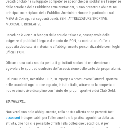
Decathlonclub ha sviluppato competenze specifiche per soddisfare l’esigenze
delle scuole e delle Pubbliche amministrazioni, Siamo presenti e abilitati nei
principali marketplace della Pubblica Amministrazione e in particolare sul
MEPA di Consip, nei seguenti bandi: BENI: ATTREZZATURE SPORTIVE,
MUSICALI E RICREATIVE
Decathlon è vicino ai bisogni delle scuole italiane e, consapevole delle
esigenze di pubblicità legate al mondo del PON, ha costruito un’offerta
apposita dedicata ai materiali e all’abbigliamento personalizzabile con i loghi
ufficiali PON.
Offriamo una carta scuola per tutti gli istituti scolastici che desiderano
agevolare lo sport ed usufruire dell’associazione delle carte dei propri alunni.
Dal 2016 inoltre, Decathlon Club, si impegna a promuovere l’attività sportiva
nelle scuole di ogni ordine e grado, in tutta Italia, attraverso la scoperta di
nuove e inclusive discipline con l’aiuto dei propri sportivi e dei Club Gold.
ED INOLTRE…
Non vendiamo solo abbigliamento, nella nostra offerta sono presenti tanti
accessori
indispensabili per l’allenamento e la pratica agonistica della tua
attività, che non ci è possibile offrirti nella collezione Decathlon. e’ per