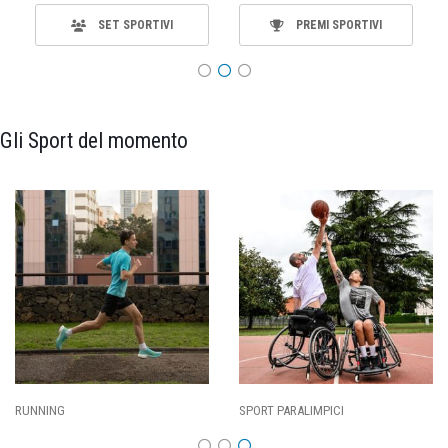
SET SPORTIVI
PREMI SPORTIVI
Gli Sport del momento
RT PARALIMPICI
CALCIO
BA