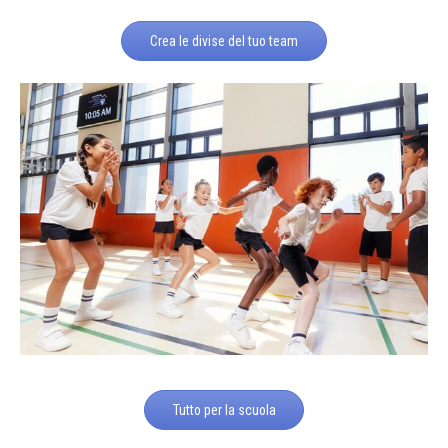
Crea le divise del tuo team
Tutto per la scuola