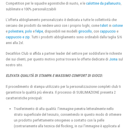
Competition per le squadre agonistiche di nuoto, e le
calottine da pallanuoto
,
sublimate e 100% personalizzabili
L’offerta abbigliamento personalizzato è dedicata a tutte le collettività che
cercano dei prodotti da rendere unici con i proprio loghi, come
tshirt
in
cotone
e
poliestere
,
polo
e
felpe
, disponibili nei modelli
girocollo
, con
cappuccio
e
cappuccio e zip
. Tutti i prodotti abbigliamento sono ordinabili dalla taglia 5/6
anni alla 2xl.
Decathlon Club si affida a partner leader del settore per soddisfare le richieste
dei sui clienti, per questo motivo potrai trovare le offerte dedicate di
Joma
sul
nostro sito.
ELEVATA QUALITÀ DI STAMPA E MASSIMO COMFORT DI GIOCO:
Il procedimento di stampa utilizzato per la personalizzazione completi club ti
garantisce la qualità più elevata. Il processo di SUBLIMAZIONE presenta 2
caratteristiche principali:
Trasferimento di alta qualità: l’immagine penetra letteralmente nello
strato superficiale del tessuto, consentendo in questo modo di ottenere
un prodotto perfettamente omogeneo a contatto con la pelle
(contrariamente alla tecnica del flocking, in cui l’immagine è applicata al