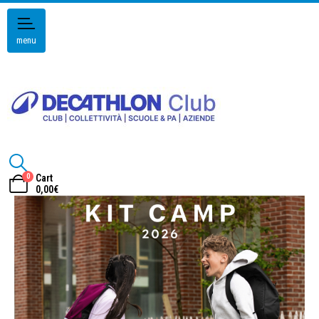
menu
0
Cart
0,00
€