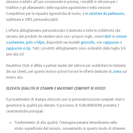
classico e adatto all’uso occasionale in piscina, i modelli in silicone per i
triathlon e gli allenamento delle squadre agonistiche e nella versione
Competition per le squadre agonistiche di nuoto, e le
calottine da pallanuoto
,
sublimate e 100% personalizzabili
L’offerta abbigliamento personalizzato è dedicata a tutte le collettività che
cercano dei prodotti da rendere unici con i proprio loghi, come
tshirt
in
cotone
e
poliestere
,
polo
e
felpe
, disponibili nei modelli
girocollo
, con
cappuccio
e
cappuccio e zip
. Tutti i prodotti abbigliamento sono ordinabili dalla taglia 5/6
anni alla 2xl.
Decathlon Club si affida a partner leader del settore per soddisfare le richieste
dei sui clienti, per questo motivo potrai trovare le offerte dedicate di
Joma
sul
nostro sito.
ELEVATA QUALITÀ DI STAMPA E MASSIMO COMFORT DI GIOCO:
Il procedimento di stampa utilizzato per la personalizzazione completi club ti
garantisce la qualità più elevata. Il processo di SUBLIMAZIONE presenta 2
caratteristiche principali:
Trasferimento di alta qualità: l’immagine penetra letteralmente nello
strato superficiale del tessuto, consentendo in questo modo di ottenere