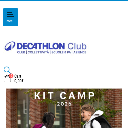
menu
0
Cart
0,00
€