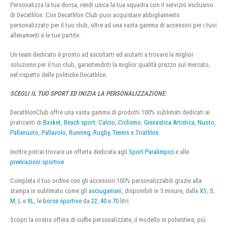
Personalizza la tua divisa, rendi unica la tua squadra con il servizio esclusivo
di Decathlon. Con Decathlon Club puoi acquistare abbigliamento
personalizzato per il tuo club, oltre ad una vasta gamma di accessori per i tuoi
allenamenti e le tue partite.
Un team dedicato è pronto ad ascoltarti ed aiutarti a trovare la miglior
soluzione per il tuo club, garantendoti la miglior qualità prezzo sul mercato,
nel rispetto delle politiche Decathlon.
SCEGLI IL TUO SPORT ED INIZIA LA PERSONALIZZAZIONE:
DecathlonClub offre una vasta gamma di prodotti 100% sublimati dedicati ai
praticanti di
Basket
,
Beach sport
,
Calcio
,
Ciclismo
,
Ginnastica Artistica
,
Nuoto
,
Pallanuoto
,
Pallavolo
,
Running
,
Rugby
,
Tennis
e
Triathlon
.
Inoltre potrai trovare un offerta dedicata agli
Sport Paralimpici
e alle
premiazioni sportive
Completa il tuo ordine con gli accessori 100% personalizzabili grazie alla
stampa in sublimato come gli
asciugamani
, disponibili in 5 misure, dalla
XS
,
S
,
M
,
L
e
XL
, le
borse sportive
da
22
,
40
e
70
litri.
Scopri la nostra offera di cuffie personalizzate, il modello in poliestere, più