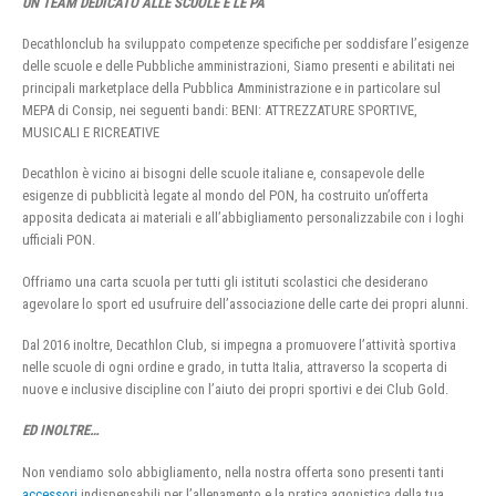
UN TEAM DEDICATO ALLE SCUOLE E LE PA
Decathlonclub ha sviluppato competenze specifiche per soddisfare l’esigenze
delle scuole e delle Pubbliche amministrazioni, Siamo presenti e abilitati nei
principali marketplace della Pubblica Amministrazione e in particolare sul
MEPA di Consip, nei seguenti bandi: BENI: ATTREZZATURE SPORTIVE,
MUSICALI E RICREATIVE
Decathlon è vicino ai bisogni delle scuole italiane e, consapevole delle
esigenze di pubblicità legate al mondo del PON, ha costruito un’offerta
apposita dedicata ai materiali e all’abbigliamento personalizzabile con i loghi
ufficiali PON.
Offriamo una carta scuola per tutti gli istituti scolastici che desiderano
agevolare lo sport ed usufruire dell’associazione delle carte dei propri alunni.
Dal 2016 inoltre, Decathlon Club, si impegna a promuovere l’attività sportiva
nelle scuole di ogni ordine e grado, in tutta Italia, attraverso la scoperta di
nuove e inclusive discipline con l’aiuto dei propri sportivi e dei Club Gold.
ED INOLTRE…
Non vendiamo solo abbigliamento, nella nostra offerta sono presenti tanti
accessori
indispensabili per l’allenamento e la pratica agonistica della tua