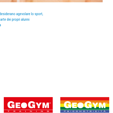
e desiderano agevolare lo sport,
arte dei propri alunni
a