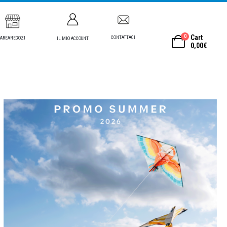
0
Cart
CONTATTACI
AREANEGOZI
IL MIO ACCOUNT
0,00
€