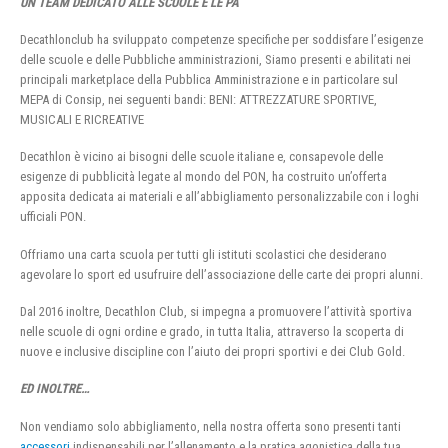
UN TEAM DEDICATO ALLE SCUOLE E LE PA
Decathlonclub ha sviluppato competenze specifiche per soddisfare l’esigenze
delle scuole e delle Pubbliche amministrazioni, Siamo presenti e abilitati nei
principali marketplace della Pubblica Amministrazione e in particolare sul
MEPA di Consip, nei seguenti bandi: BENI: ATTREZZATURE SPORTIVE,
MUSICALI E RICREATIVE
Decathlon è vicino ai bisogni delle scuole italiane e, consapevole delle
esigenze di pubblicità legate al mondo del PON, ha costruito un’offerta
apposita dedicata ai materiali e all’abbigliamento personalizzabile con i loghi
ufficiali PON.
Offriamo una carta scuola per tutti gli istituti scolastici che desiderano
agevolare lo sport ed usufruire dell’associazione delle carte dei propri alunni.
Dal 2016 inoltre, Decathlon Club, si impegna a promuovere l’attività sportiva
nelle scuole di ogni ordine e grado, in tutta Italia, attraverso la scoperta di
nuove e inclusive discipline con l’aiuto dei propri sportivi e dei Club Gold.
ED INOLTRE…
Non vendiamo solo abbigliamento, nella nostra offerta sono presenti tanti
accessori
indispensabili per l’allenamento e la pratica agonistica della tua