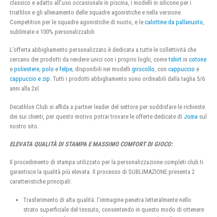
classico e adatto all’uso occasionale in piscina, i modelli in silicone per i
triathlon e gli allenamento delle squadre agonistiche e nella versione
Competition per le squadre agonistiche di nuoto, e le
calottine da pallanuoto
,
sublimate e 100% personalizzabili
L’offerta abbigliamento personalizzato è dedicata a tutte le collettività che
cercano dei prodotti da rendere unici con i proprio loghi, come
tshirt
in
cotone
e
poliestere
,
polo
e
felpe
, disponibili nei modelli
girocollo
, con
cappuccio
e
cappuccio e zip
. Tutti i prodotti abbigliamento sono ordinabili dalla taglia 5/6
anni alla 2xl.
Decathlon Club si affida a partner leader del settore per soddisfare le richieste
dei sui clienti, per questo motivo potrai trovare le offerte dedicate di
Joma
sul
nostro sito.
ELEVATA QUALITÀ DI STAMPA E MASSIMO COMFORT DI GIOCO:
Il procedimento di stampa utilizzato per la personalizzazione completi club ti
garantisce la qualità più elevata. Il processo di SUBLIMAZIONE presenta 2
caratteristiche principali:
Trasferimento di alta qualità: l’immagine penetra letteralmente nello
strato superficiale del tessuto, consentendo in questo modo di ottenere