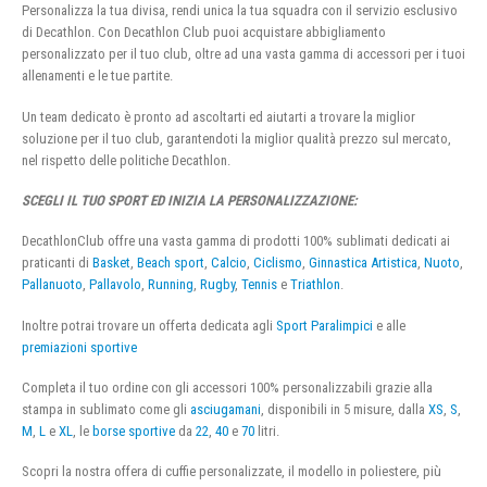
Personalizza la tua divisa, rendi unica la tua squadra con il servizio esclusivo
di Decathlon. Con Decathlon Club puoi acquistare abbigliamento
personalizzato per il tuo club, oltre ad una vasta gamma di accessori per i tuoi
allenamenti e le tue partite.
Un team dedicato è pronto ad ascoltarti ed aiutarti a trovare la miglior
soluzione per il tuo club, garantendoti la miglior qualità prezzo sul mercato,
nel rispetto delle politiche Decathlon.
SCEGLI IL TUO SPORT ED INIZIA LA PERSONALIZZAZIONE:
DecathlonClub offre una vasta gamma di prodotti 100% sublimati dedicati ai
praticanti di
Basket
,
Beach sport
,
Calcio
,
Ciclismo
,
Ginnastica Artistica
,
Nuoto
,
Pallanuoto
,
Pallavolo
,
Running
,
Rugby
,
Tennis
e
Triathlon
.
Inoltre potrai trovare un offerta dedicata agli
Sport Paralimpici
e alle
premiazioni sportive
Completa il tuo ordine con gli accessori 100% personalizzabili grazie alla
stampa in sublimato come gli
asciugamani
, disponibili in 5 misure, dalla
XS
,
S
,
M
,
L
e
XL
, le
borse sportive
da
22
,
40
e
70
litri.
Scopri la nostra offera di cuffie personalizzate, il modello in poliestere, più