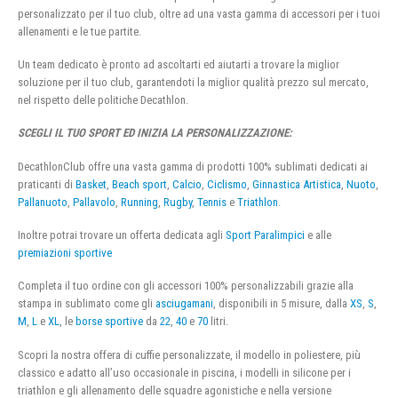
personalizzato per il tuo club, oltre ad una vasta gamma di accessori per i tuoi
allenamenti e le tue partite.
Un team dedicato è pronto ad ascoltarti ed aiutarti a trovare la miglior
soluzione per il tuo club, garantendoti la miglior qualità prezzo sul mercato,
nel rispetto delle politiche Decathlon.
SCEGLI IL TUO SPORT ED INIZIA LA PERSONALIZZAZIONE:
DecathlonClub offre una vasta gamma di prodotti 100% sublimati dedicati ai
praticanti di
Basket
,
Beach sport
,
Calcio
,
Ciclismo
,
Ginnastica Artistica
,
Nuoto
,
Pallanuoto
,
Pallavolo
,
Running
,
Rugby
,
Tennis
e
Triathlon
.
Inoltre potrai trovare un offerta dedicata agli
Sport Paralimpici
e alle
premiazioni sportive
Completa il tuo ordine con gli accessori 100% personalizzabili grazie alla
stampa in sublimato come gli
asciugamani
, disponibili in 5 misure, dalla
XS
,
S
,
M
,
L
e
XL
, le
borse sportive
da
22
,
40
e
70
litri.
Scopri la nostra offera di cuffie personalizzate, il modello in poliestere, più
classico e adatto all’uso occasionale in piscina, i modelli in silicone per i
triathlon e gli allenamento delle squadre agonistiche e nella versione