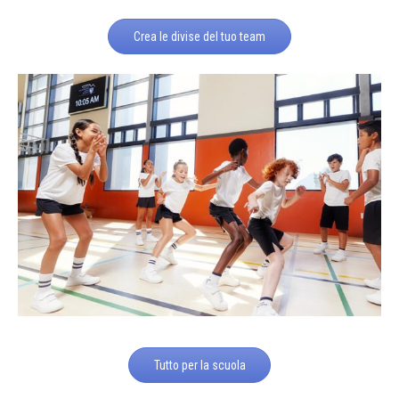
Crea le divise del tuo team
Tutto per la scuola