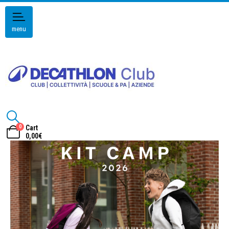
menu
0
Cart
0,00
€