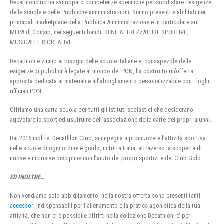
Decathlonclub ha sviluppato competenze specifiche per soddisfare l’esigenze
delle scuole e delle Pubbliche amministrazioni, Siamo presenti e abilitati nei
principali marketplace della Pubblica Amministrazione e in particolare sul
MEPA di Consip, nei seguenti bandi: BENI: ATTREZZATURE SPORTIVE,
MUSICALI E RICREATIVE
Decathlon è vicino ai bisogni delle scuole italiane e, consapevole delle
esigenze di pubblicità legate al mondo del PON, ha costruito un’offerta
apposita dedicata ai materiali e all’abbigliamento personalizzabile con i loghi
ufficiali PON.
Offriamo una carta scuola per tutti gli istituti scolastici che desiderano
agevolare lo sport ed usufruire dell’associazione delle carte dei propri alunni.
Dal 2016 inoltre, Decathlon Club, si impegna a promuovere l’attività sportiva
nelle scuole di ogni ordine e grado, in tutta Italia, attraverso la scoperta di
nuove e inclusive discipline con l’aiuto dei propri sportivi e dei Club Gold.
ED INOLTRE…
Non vendiamo solo abbigliamento, nella nostra offerta sono presenti tanti
accessori
indispensabili per l’allenamento e la pratica agonistica della tua
attività, che non ci è possibile offrirti nella collezione Decathlon. e’ per