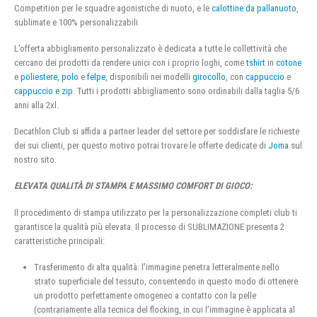
Competition per le squadre agonistiche di nuoto, e le
calottine da pallanuoto
,
sublimate e 100% personalizzabili
L’offerta abbigliamento personalizzato è dedicata a tutte le collettività che
cercano dei prodotti da rendere unici con i proprio loghi, come
tshirt
in
cotone
e
poliestere
,
polo
e
felpe
, disponibili nei modelli
girocollo
, con
cappuccio
e
cappuccio e zip
. Tutti i prodotti abbigliamento sono ordinabili dalla taglia 5/6
anni alla 2xl.
Decathlon Club si affida a partner leader del settore per soddisfare le richieste
dei sui clienti, per questo motivo potrai trovare le offerte dedicate di
Joma
sul
nostro sito.
ELEVATA QUALITÀ DI STAMPA E MASSIMO COMFORT DI GIOCO:
Il procedimento di stampa utilizzato per la personalizzazione completi club ti
garantisce la qualità più elevata. Il processo di SUBLIMAZIONE presenta 2
caratteristiche principali:
Trasferimento di alta qualità: l’immagine penetra letteralmente nello
strato superficiale del tessuto, consentendo in questo modo di ottenere
un prodotto perfettamente omogeneo a contatto con la pelle
(contrariamente alla tecnica del flocking, in cui l’immagine è applicata al