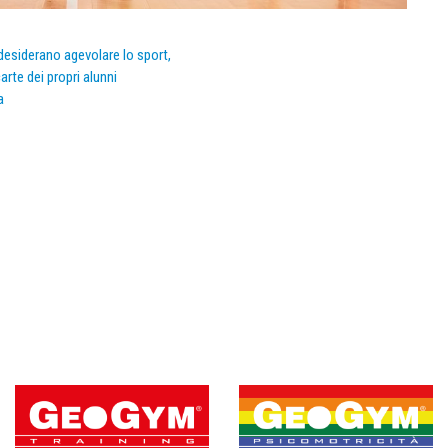
e desiderano agevolare lo sport,
arte dei propri alunni
a