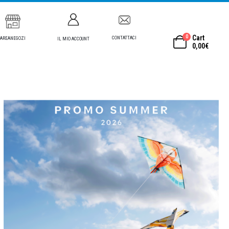
0
Cart
CONTATTACI
AREANEGOZI
IL MIO ACCOUNT
0,00
€