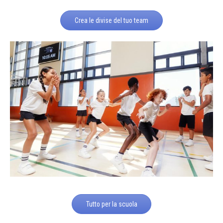
Crea le divise del tuo team
Tutto per la scuola