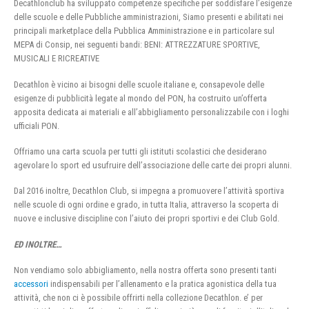
Decathlonclub ha sviluppato competenze specifiche per soddisfare l’esigenze
delle scuole e delle Pubbliche amministrazioni, Siamo presenti e abilitati nei
principali marketplace della Pubblica Amministrazione e in particolare sul
MEPA di Consip, nei seguenti bandi: BENI: ATTREZZATURE SPORTIVE,
MUSICALI E RICREATIVE
Decathlon è vicino ai bisogni delle scuole italiane e, consapevole delle
esigenze di pubblicità legate al mondo del PON, ha costruito un’offerta
apposita dedicata ai materiali e all’abbigliamento personalizzabile con i loghi
ufficiali PON.
Offriamo una carta scuola per tutti gli istituti scolastici che desiderano
agevolare lo sport ed usufruire dell’associazione delle carte dei propri alunni.
Dal 2016 inoltre, Decathlon Club, si impegna a promuovere l’attività sportiva
nelle scuole di ogni ordine e grado, in tutta Italia, attraverso la scoperta di
nuove e inclusive discipline con l’aiuto dei propri sportivi e dei Club Gold.
ED INOLTRE…
Non vendiamo solo abbigliamento, nella nostra offerta sono presenti tanti
accessori
indispensabili per l’allenamento e la pratica agonistica della tua
attività, che non ci è possibile offrirti nella collezione Decathlon. e’ per