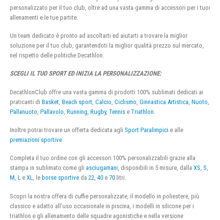
personalizzato per il tuo club, oltre ad una vasta gamma di accessori per i tuoi
allenamenti e le tue partite.
Un team dedicato è pronto ad ascoltarti ed aiutarti a trovare la miglior
soluzione per il tuo club, garantendoti la miglior qualità prezzo sul mercato,
nel rispetto delle politiche Decathlon.
SCEGLI IL TUO SPORT ED INIZIA LA PERSONALIZZAZIONE:
DecathlonClub offre una vasta gamma di prodotti 100% sublimati dedicati ai
praticanti di
Basket
,
Beach sport
,
Calcio
,
Ciclismo
,
Ginnastica Artistica
,
Nuoto
,
Pallanuoto
,
Pallavolo
,
Running
,
Rugby
,
Tennis
e
Triathlon
.
Inoltre potrai trovare un offerta dedicata agli
Sport Paralimpici
e alle
premiazioni sportive
Completa il tuo ordine con gli accessori 100% personalizzabili grazie alla
stampa in sublimato come gli
asciugamani
, disponibili in 5 misure, dalla
XS
,
S
,
M
,
L
e
XL
, le
borse sportive
da
22
,
40
e
70
litri.
Scopri la nostra offera di cuffie personalizzate, il modello in poliestere, più
classico e adatto all’uso occasionale in piscina, i modelli in silicone per i
triathlon e gli allenamento delle squadre agonistiche e nella versione