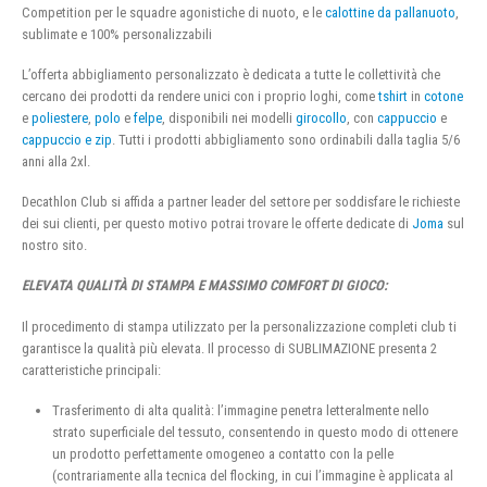
Competition per le squadre agonistiche di nuoto, e le
calottine da pallanuoto
,
sublimate e 100% personalizzabili
L’offerta abbigliamento personalizzato è dedicata a tutte le collettività che
cercano dei prodotti da rendere unici con i proprio loghi, come
tshirt
in
cotone
e
poliestere
,
polo
e
felpe
, disponibili nei modelli
girocollo
, con
cappuccio
e
cappuccio e zip
. Tutti i prodotti abbigliamento sono ordinabili dalla taglia 5/6
anni alla 2xl.
Decathlon Club si affida a partner leader del settore per soddisfare le richieste
dei sui clienti, per questo motivo potrai trovare le offerte dedicate di
Joma
sul
nostro sito.
ELEVATA QUALITÀ DI STAMPA E MASSIMO COMFORT DI GIOCO:
Il procedimento di stampa utilizzato per la personalizzazione completi club ti
garantisce la qualità più elevata. Il processo di SUBLIMAZIONE presenta 2
caratteristiche principali:
Trasferimento di alta qualità: l’immagine penetra letteralmente nello
strato superficiale del tessuto, consentendo in questo modo di ottenere
un prodotto perfettamente omogeneo a contatto con la pelle
(contrariamente alla tecnica del flocking, in cui l’immagine è applicata al