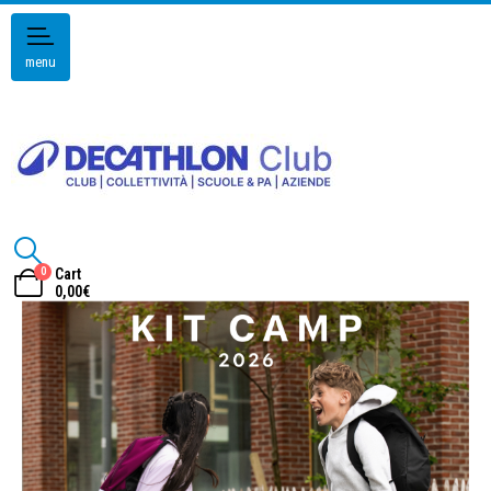
menu
0
Cart
0,00
€