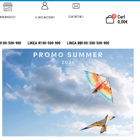
0
Cart
CONTATTACI
AREANEGOZI
IL MIO ACCOUNT
0,00
€
B100-500-900
LINEA R100-500-900
LINEA BB100-300-500-900