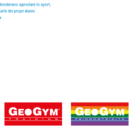
e desiderano agevolare lo sport,
arte dei propri alunni
a