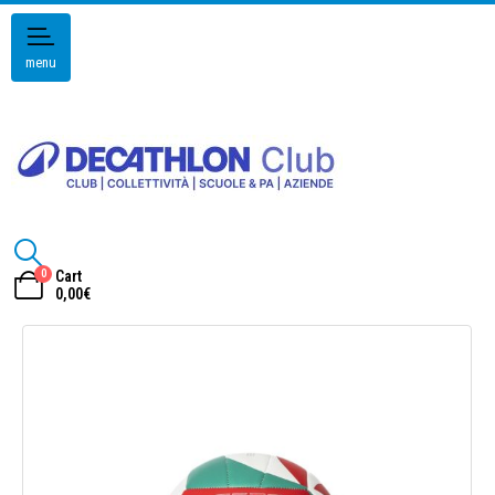
menu
0
Cart
0,00
€