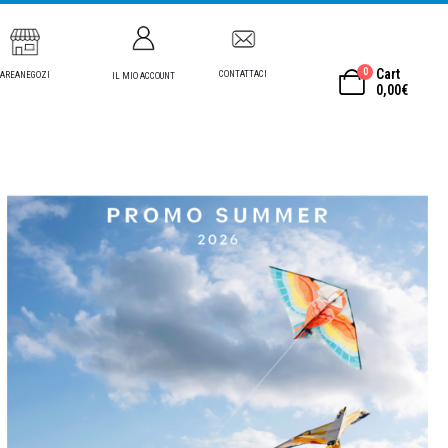
0
Cart
CONTATTACI
AREANEGOZI
IL MIO ACCOUNT
0,00
€