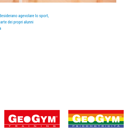
e desiderano agevolare lo sport,
arte dei propri alunni
a