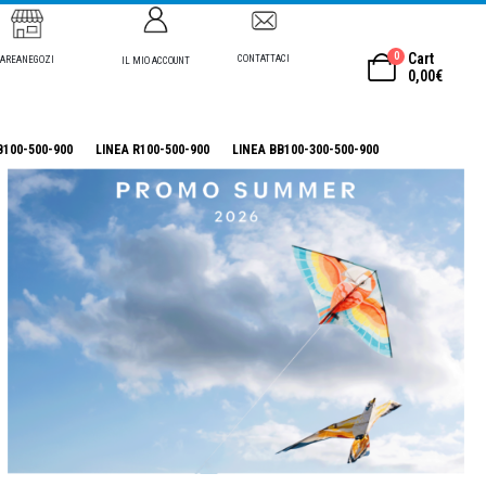
0
Cart
CONTATTACI
AREANEGOZI
IL MIO ACCOUNT
0,00
€
B100-500-900
LINEA R100-500-900
LINEA BB100-300-500-900