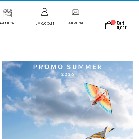
0
Cart
CONTATTACI
AREANEGOZI
IL MIO ACCOUNT
0,00
€