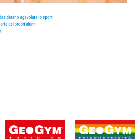
e desiderano agevolare lo sport,
arte dei propri alunni
a