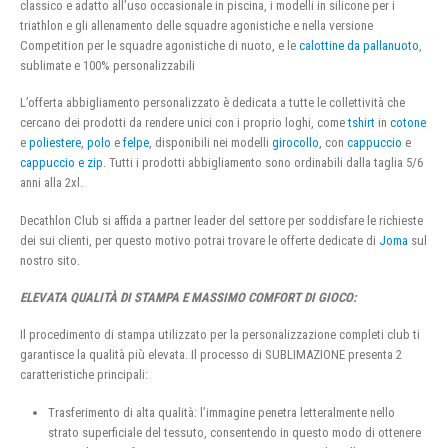
classico e adatto all’uso occasionale in piscina, i modelli in silicone per i
triathlon e gli allenamento delle squadre agonistiche e nella versione
Competition per le squadre agonistiche di nuoto, e le
calottine da pallanuoto
,
sublimate e 100% personalizzabili
L’offerta abbigliamento personalizzato è dedicata a tutte le collettività che
cercano dei prodotti da rendere unici con i proprio loghi, come
tshirt
in
cotone
e
poliestere
,
polo
e
felpe
, disponibili nei modelli
girocollo
, con
cappuccio
e
cappuccio e zip
. Tutti i prodotti abbigliamento sono ordinabili dalla taglia 5/6
anni alla 2xl.
Decathlon Club si affida a partner leader del settore per soddisfare le richieste
dei sui clienti, per questo motivo potrai trovare le offerte dedicate di
Joma
sul
nostro sito.
ELEVATA QUALITÀ DI STAMPA E MASSIMO COMFORT DI GIOCO:
Il procedimento di stampa utilizzato per la personalizzazione completi club ti
garantisce la qualità più elevata. Il processo di SUBLIMAZIONE presenta 2
caratteristiche principali:
Trasferimento di alta qualità: l’immagine penetra letteralmente nello
strato superficiale del tessuto, consentendo in questo modo di ottenere