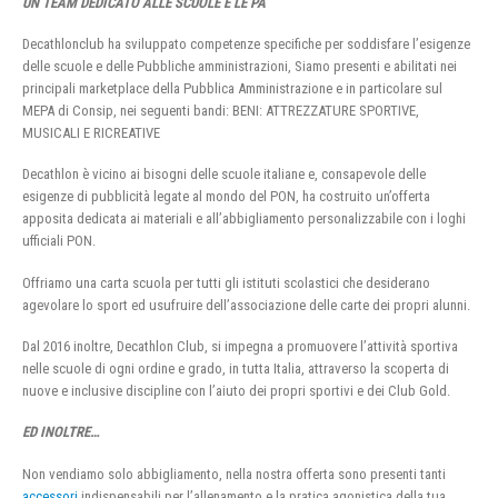
UN TEAM DEDICATO ALLE SCUOLE E LE PA
Decathlonclub ha sviluppato competenze specifiche per soddisfare l’esigenze
delle scuole e delle Pubbliche amministrazioni, Siamo presenti e abilitati nei
principali marketplace della Pubblica Amministrazione e in particolare sul
MEPA di Consip, nei seguenti bandi: BENI: ATTREZZATURE SPORTIVE,
MUSICALI E RICREATIVE
Decathlon è vicino ai bisogni delle scuole italiane e, consapevole delle
esigenze di pubblicità legate al mondo del PON, ha costruito un’offerta
apposita dedicata ai materiali e all’abbigliamento personalizzabile con i loghi
ufficiali PON.
Offriamo una carta scuola per tutti gli istituti scolastici che desiderano
agevolare lo sport ed usufruire dell’associazione delle carte dei propri alunni.
Dal 2016 inoltre, Decathlon Club, si impegna a promuovere l’attività sportiva
nelle scuole di ogni ordine e grado, in tutta Italia, attraverso la scoperta di
nuove e inclusive discipline con l’aiuto dei propri sportivi e dei Club Gold.
ED INOLTRE…
Non vendiamo solo abbigliamento, nella nostra offerta sono presenti tanti
accessori
indispensabili per l’allenamento e la pratica agonistica della tua