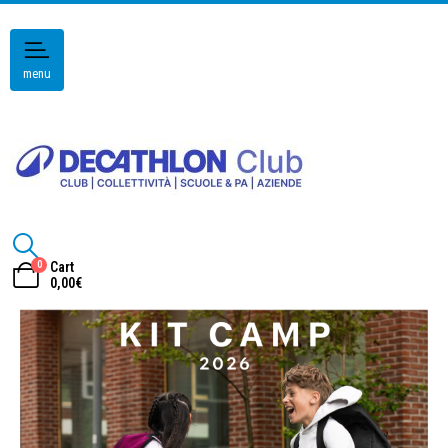
menu
0
Cart
0,00
€