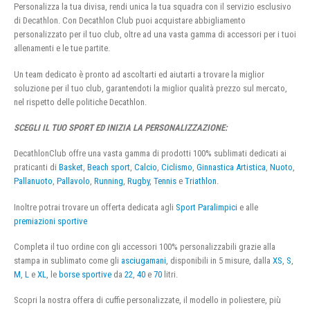
Personalizza la tua divisa, rendi unica la tua squadra con il servizio esclusivo
di Decathlon. Con Decathlon Club puoi acquistare abbigliamento
personalizzato per il tuo club, oltre ad una vasta gamma di accessori per i tuoi
allenamenti e le tue partite.
Un team dedicato è pronto ad ascoltarti ed aiutarti a trovare la miglior
soluzione per il tuo club, garantendoti la miglior qualità prezzo sul mercato,
nel rispetto delle politiche Decathlon.
SCEGLI IL TUO SPORT ED INIZIA LA PERSONALIZZAZIONE:
DecathlonClub offre una vasta gamma di prodotti 100% sublimati dedicati ai
praticanti di
Basket
,
Beach sport
,
Calcio
,
Ciclismo
,
Ginnastica Artistica
,
Nuoto
,
Pallanuoto
,
Pallavolo
,
Running
,
Rugby
,
Tennis
e
Triathlon
.
Inoltre potrai trovare un offerta dedicata agli
Sport Paralimpici
e alle
premiazioni sportive
Completa il tuo ordine con gli accessori 100% personalizzabili grazie alla
stampa in sublimato come gli
asciugamani
, disponibili in 5 misure, dalla
XS
,
S
,
M
,
L
e
XL
, le
borse sportive
da
22
,
40
e
70
litri.
Scopri la nostra offera di cuffie personalizzate, il modello in poliestere, più