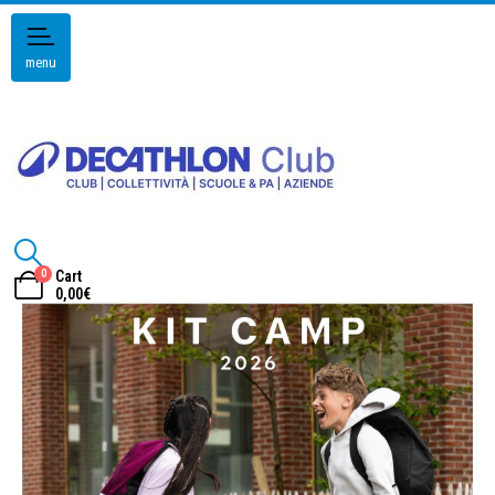
menu
0
Cart
0,00
€