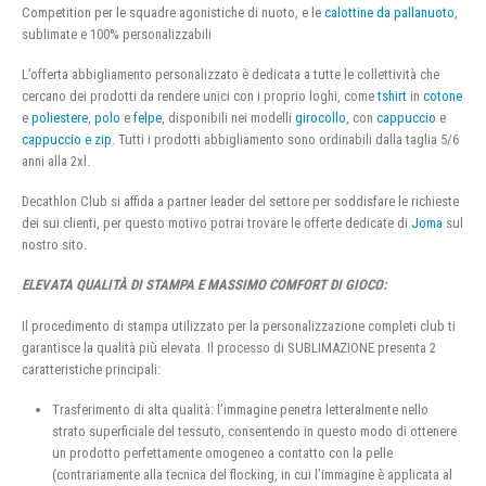
Competition per le squadre agonistiche di nuoto, e le
calottine da pallanuoto
,
sublimate e 100% personalizzabili
L’offerta abbigliamento personalizzato è dedicata a tutte le collettività che
cercano dei prodotti da rendere unici con i proprio loghi, come
tshirt
in
cotone
e
poliestere
,
polo
e
felpe
, disponibili nei modelli
girocollo
, con
cappuccio
e
cappuccio e zip
. Tutti i prodotti abbigliamento sono ordinabili dalla taglia 5/6
anni alla 2xl.
Decathlon Club si affida a partner leader del settore per soddisfare le richieste
dei sui clienti, per questo motivo potrai trovare le offerte dedicate di
Joma
sul
nostro sito.
ELEVATA QUALITÀ DI STAMPA E MASSIMO COMFORT DI GIOCO:
Il procedimento di stampa utilizzato per la personalizzazione completi club ti
garantisce la qualità più elevata. Il processo di SUBLIMAZIONE presenta 2
caratteristiche principali:
Trasferimento di alta qualità: l’immagine penetra letteralmente nello
strato superficiale del tessuto, consentendo in questo modo di ottenere
un prodotto perfettamente omogeneo a contatto con la pelle
(contrariamente alla tecnica del flocking, in cui l’immagine è applicata al