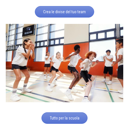
Crea le divise del tuo team
Tutto per la scuola