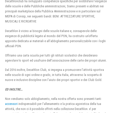
Decathlonclub ha sviluppato competenze specifiche per soddisfare l’esigenze
delle scuole e delle Pubbliche amministrazioni, Siamo presenti e abilitati nei
principali marketplace della Pubblica Amministrazione e in particolare sul
MEPA di Consip, nei seguenti bandi: BENI: ATTREZZATURE SPORTIVE,
MUSICALI E RICREATIVE
Decathlon è vicino ai bisogni delle scuole italiane e, consapevole delle
esigenze di pubblicità legate al mondo del PON, ha costruito un’offerta
apposita dedicata ai materiali e all’abbigliamento personalizzabile con i loghi
ufficiali PON.
Offriamo una carta scuola per tutti gli istituti scolastici che desiderano
agevolare lo sport ed usufruire dell’associazione delle carte dei propri alunni.
Dal 2016 inoltre, Decathlon Club, si impegna a promuovere l’attività sportiva
nelle scuole di ogni ordine e grado, in tutta Italia, attraverso la scoperta di
nuove e inclusive discipline con l’aiuto dei propri sportivi e dei Club Gold.
ED INOLTRE…
Non vendiamo solo abbigliamento, nella nostra offerta sono presenti tanti
accessori
indispensabili per l’allenamento e la pratica agonistica della tua
attività, che non ci è possibile offrirti nella collezione Decathlon. e’ per