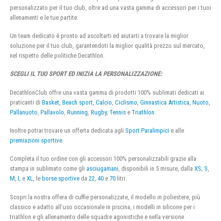
personalizzato per il tuo club, oltre ad una vasta gamma di accessori per i tuoi
allenamenti e le tue partite.
Un team dedicato è pronto ad ascoltarti ed aiutarti a trovare la miglior
soluzione per il tuo club, garantendoti la miglior qualità prezzo sul mercato,
nel rispetto delle politiche Decathlon.
SCEGLI IL TUO SPORT ED INIZIA LA PERSONALIZZAZIONE:
DecathlonClub offre una vasta gamma di prodotti 100% sublimati dedicati ai
praticanti di
Basket
,
Beach sport
,
Calcio
,
Ciclismo
,
Ginnastica Artistica
,
Nuoto
,
Pallanuoto
,
Pallavolo
,
Running
,
Rugby
,
Tennis
e
Triathlon
.
Inoltre potrai trovare un offerta dedicata agli
Sport Paralimpici
e alle
premiazioni sportive
Completa il tuo ordine con gli accessori 100% personalizzabili grazie alla
stampa in sublimato come gli
asciugamani
, disponibili in 5 misure, dalla
XS
,
S
,
M
,
L
e
XL
, le
borse sportive
da
22
,
40
e
70
litri.
Scopri la nostra offera di cuffie personalizzate, il modello in poliestere, più
classico e adatto all’uso occasionale in piscina, i modelli in silicone per i
triathlon e gli allenamento delle squadre agonistiche e nella versione