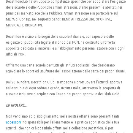
Decathlonclub ha sviluppato competenze specifiche per soddisfare l’esigenze
delle scuole e delle Pubbliche amministrazioni, Siamo presenti e abilitati nei
principali marketplace della Pubblica Amministrazione e in particolare sul
MEPA di Consip, nei seguenti bandi: BENI: ATTREZZATURE SPORTIVE,
MUSICALI E RICREATIVE
Decathlon è vicino ai bisogni delle scuole italiane e, consapevole delle
esigenze di pubblicità legate al mondo del PON, ha costruito un’offerta
apposita dedicata ai materiali e all’abbigliamento personalizzabile con i loghi
ufficiali PON.
Offriamo una carta scuola per tutti gli istituti scolastici che desiderano
agevolare lo sport ed usufruire dell’associazione delle carte dei propri alunni.
Dal 2016 inoltre, Decathlon Club, si impegna a promuovere l’attività sportiva
nelle scuole di ogni ordine e grado, in tutta Italia, attraverso la scoperta di
nuove e inclusive discipline con l’aiuto dei propri sportivi e dei Club Gold.
ED INOLTRE…
Non vendiamo solo abbigliamento, nella nostra offerta sono presenti tanti
accessori
indispensabili per l’allenamento e la pratica agonistica della tua
attività, che non ci è possibile offrirti nella collezione Decathlon. e’ per