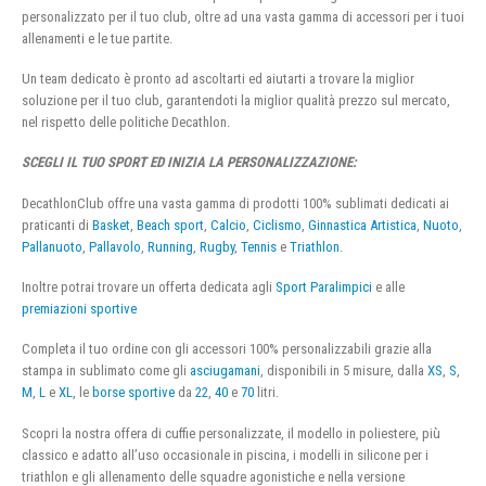
personalizzato per il tuo club, oltre ad una vasta gamma di accessori per i tuoi
allenamenti e le tue partite.
Un team dedicato è pronto ad ascoltarti ed aiutarti a trovare la miglior
soluzione per il tuo club, garantendoti la miglior qualità prezzo sul mercato,
nel rispetto delle politiche Decathlon.
SCEGLI IL TUO SPORT ED INIZIA LA PERSONALIZZAZIONE:
DecathlonClub offre una vasta gamma di prodotti 100% sublimati dedicati ai
praticanti di
Basket
,
Beach sport
,
Calcio
,
Ciclismo
,
Ginnastica Artistica
,
Nuoto
,
Pallanuoto
,
Pallavolo
,
Running
,
Rugby
,
Tennis
e
Triathlon
.
Inoltre potrai trovare un offerta dedicata agli
Sport Paralimpici
e alle
premiazioni sportive
Completa il tuo ordine con gli accessori 100% personalizzabili grazie alla
stampa in sublimato come gli
asciugamani
, disponibili in 5 misure, dalla
XS
,
S
,
M
,
L
e
XL
, le
borse sportive
da
22
,
40
e
70
litri.
Scopri la nostra offera di cuffie personalizzate, il modello in poliestere, più
classico e adatto all’uso occasionale in piscina, i modelli in silicone per i
triathlon e gli allenamento delle squadre agonistiche e nella versione