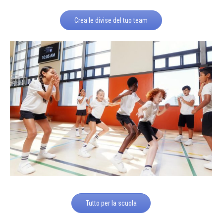
Crea le divise del tuo team
Tutto per la scuola