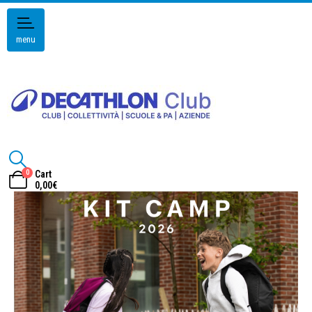
menu
0
Cart
0,00
€