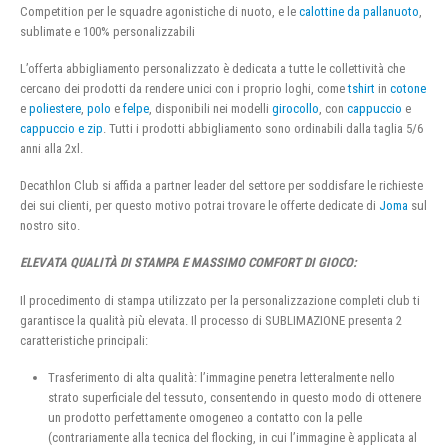
Competition per le squadre agonistiche di nuoto, e le
calottine da pallanuoto
,
sublimate e 100% personalizzabili
L’offerta abbigliamento personalizzato è dedicata a tutte le collettività che
cercano dei prodotti da rendere unici con i proprio loghi, come
tshirt
in
cotone
e
poliestere
,
polo
e
felpe
, disponibili nei modelli
girocollo
, con
cappuccio
e
cappuccio e zip
. Tutti i prodotti abbigliamento sono ordinabili dalla taglia 5/6
anni alla 2xl.
Decathlon Club si affida a partner leader del settore per soddisfare le richieste
dei sui clienti, per questo motivo potrai trovare le offerte dedicate di
Joma
sul
nostro sito.
ELEVATA QUALITÀ DI STAMPA E MASSIMO COMFORT DI GIOCO:
Il procedimento di stampa utilizzato per la personalizzazione completi club ti
garantisce la qualità più elevata. Il processo di SUBLIMAZIONE presenta 2
caratteristiche principali:
Trasferimento di alta qualità: l’immagine penetra letteralmente nello
strato superficiale del tessuto, consentendo in questo modo di ottenere
un prodotto perfettamente omogeneo a contatto con la pelle
(contrariamente alla tecnica del flocking, in cui l’immagine è applicata al