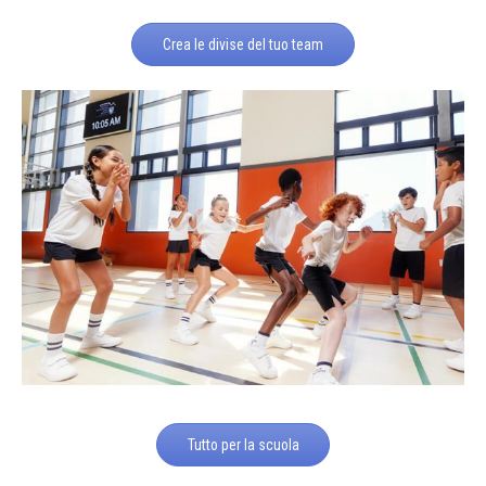
Crea le divise del tuo team
Tutto per la scuola