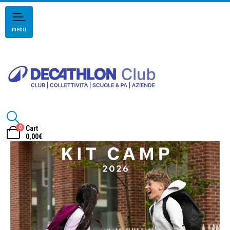
menu
0
Cart
0,00
€