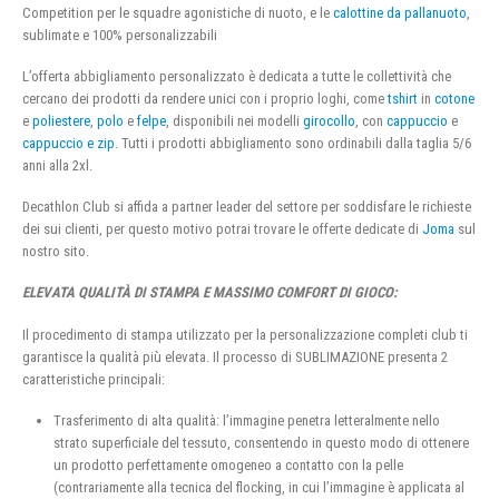
Competition per le squadre agonistiche di nuoto, e le
calottine da pallanuoto
,
sublimate e 100% personalizzabili
L’offerta abbigliamento personalizzato è dedicata a tutte le collettività che
cercano dei prodotti da rendere unici con i proprio loghi, come
tshirt
in
cotone
e
poliestere
,
polo
e
felpe
, disponibili nei modelli
girocollo
, con
cappuccio
e
cappuccio e zip
. Tutti i prodotti abbigliamento sono ordinabili dalla taglia 5/6
anni alla 2xl.
Decathlon Club si affida a partner leader del settore per soddisfare le richieste
dei sui clienti, per questo motivo potrai trovare le offerte dedicate di
Joma
sul
nostro sito.
ELEVATA QUALITÀ DI STAMPA E MASSIMO COMFORT DI GIOCO:
Il procedimento di stampa utilizzato per la personalizzazione completi club ti
garantisce la qualità più elevata. Il processo di SUBLIMAZIONE presenta 2
caratteristiche principali:
Trasferimento di alta qualità: l’immagine penetra letteralmente nello
strato superficiale del tessuto, consentendo in questo modo di ottenere
un prodotto perfettamente omogeneo a contatto con la pelle
(contrariamente alla tecnica del flocking, in cui l’immagine è applicata al