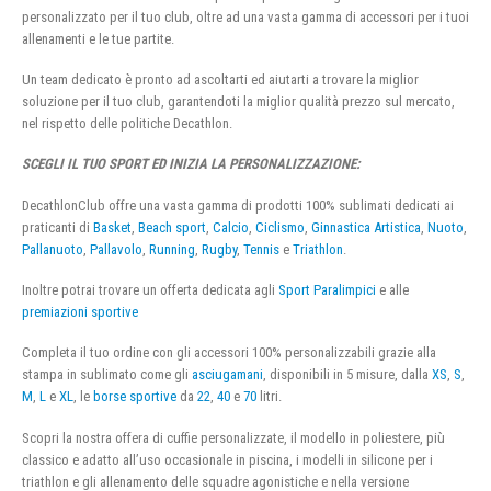
personalizzato per il tuo club, oltre ad una vasta gamma di accessori per i tuoi
allenamenti e le tue partite.
Un team dedicato è pronto ad ascoltarti ed aiutarti a trovare la miglior
soluzione per il tuo club, garantendoti la miglior qualità prezzo sul mercato,
nel rispetto delle politiche Decathlon.
SCEGLI IL TUO SPORT ED INIZIA LA PERSONALIZZAZIONE:
DecathlonClub offre una vasta gamma di prodotti 100% sublimati dedicati ai
praticanti di
Basket
,
Beach sport
,
Calcio
,
Ciclismo
,
Ginnastica Artistica
,
Nuoto
,
Pallanuoto
,
Pallavolo
,
Running
,
Rugby
,
Tennis
e
Triathlon
.
Inoltre potrai trovare un offerta dedicata agli
Sport Paralimpici
e alle
premiazioni sportive
Completa il tuo ordine con gli accessori 100% personalizzabili grazie alla
stampa in sublimato come gli
asciugamani
, disponibili in 5 misure, dalla
XS
,
S
,
M
,
L
e
XL
, le
borse sportive
da
22
,
40
e
70
litri.
Scopri la nostra offera di cuffie personalizzate, il modello in poliestere, più
classico e adatto all’uso occasionale in piscina, i modelli in silicone per i
triathlon e gli allenamento delle squadre agonistiche e nella versione