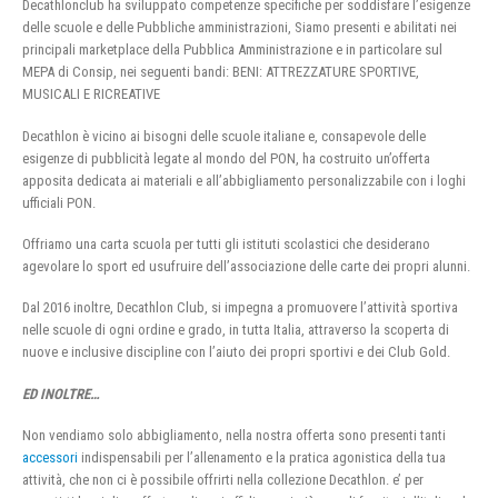
Decathlonclub ha sviluppato competenze specifiche per soddisfare l’esigenze
delle scuole e delle Pubbliche amministrazioni, Siamo presenti e abilitati nei
principali marketplace della Pubblica Amministrazione e in particolare sul
MEPA di Consip, nei seguenti bandi: BENI: ATTREZZATURE SPORTIVE,
MUSICALI E RICREATIVE
Decathlon è vicino ai bisogni delle scuole italiane e, consapevole delle
esigenze di pubblicità legate al mondo del PON, ha costruito un’offerta
apposita dedicata ai materiali e all’abbigliamento personalizzabile con i loghi
ufficiali PON.
Offriamo una carta scuola per tutti gli istituti scolastici che desiderano
agevolare lo sport ed usufruire dell’associazione delle carte dei propri alunni.
Dal 2016 inoltre, Decathlon Club, si impegna a promuovere l’attività sportiva
nelle scuole di ogni ordine e grado, in tutta Italia, attraverso la scoperta di
nuove e inclusive discipline con l’aiuto dei propri sportivi e dei Club Gold.
ED INOLTRE…
Non vendiamo solo abbigliamento, nella nostra offerta sono presenti tanti
accessori
indispensabili per l’allenamento e la pratica agonistica della tua
attività, che non ci è possibile offrirti nella collezione Decathlon. e’ per