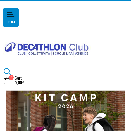
menu
0
Cart
0,00
€