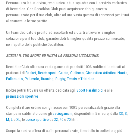
Personalizza la tua divisa, rendi unica la tua squadra con il servizio esclusivo
di Decathlon. Con Decathlon Club puoi acquistare abbigliamento
personalizzato per il tuo club, oltre ad una vasta gamma di accessori per i tuoi
allenamenti e le tue partite.
Un team dedicato è pronto ad ascoltarti ed aiutarti a trovare la miglior
soluzione per il tuo club, garantendoti la miglior qualità prezzo sul mercato,
nel rispetto delle politiche Decathlon.
SCEGLI IL TUO SPORT ED INIZIA LA PERSONALIZZAZIONE:
DecathlonClub offre una vasta gamma di prodotti 100% sublimati dedicati ai
praticanti di
Basket
,
Beach sport
,
Calcio
,
Ciclismo
,
Ginnastica Artistica
,
Nuoto
,
Pallanuoto
,
Pallavolo
,
Running
,
Rugby
,
Tennis
e
Triathlon
.
Inoltre potrai trovare un offerta dedicata agli
Sport Paralimpici
e alle
premiazioni sportive
Completa il tuo ordine con gli accessori 100% personalizzabili grazie alla
stampa in sublimato come gli
asciugamani
, disponibili in 5 misure, dalla
XS
,
S
,
M
,
L
e
XL
, le
borse sportive
da
22
,
40
e
70
litri.
Scopri la nostra offera di cuffie personalizzate, il modello in poliestere, più