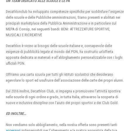
UN TEAM DEDICATO ALLE SCUOLE E LE PA
Decathlonclub ha sviluppato competenze specifiche per soddisfare l’esigenze
delle scuole e delle Pubbliche amministrazioni, Siamo presenti e abilitati nei
principali marketplace della Pubblica Amministrazione e in particolare sul
MEPA di Consip, nei seguenti bandi: BENI: ATTREZZATURE SPORTIVE,
MUSICALI E RICREATIVE
Decathlon è vicino ai bisogni delle scuole italiane e, consapevole delle
esigenze di pubblicità legate al mondo del PON, ha costruito un’offerta
apposita dedicata ai materiali e all’abbigliamento personalizzabile con i loghi
ufficiali PON.
Offriamo una carta scuola per tutti gli istituti scolastici che desiderano
agevolare lo sport ed usufruire dell’associazione delle carte dei propri alunni.
Dal 2016 inoltre, Decathlon Club, si impegna a promuovere l’attività sportiva
nelle scuole di ogni ordine e grado, in tutta Italia, attraverso la scoperta di
nuove e inclusive discipline con l’aiuto dei propri sportivi e dei Club Gold.
ED INOLTRE…
Non vendiamo solo abbigliamento, nella nostra offerta sono presenti tanti
accessori
indispensabili per l’allenamento e la pratica agonistica della tua