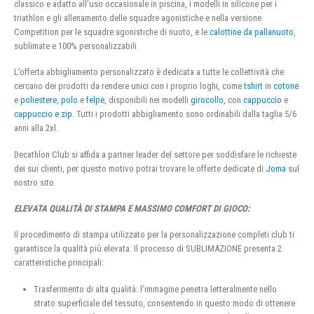
classico e adatto all’uso occasionale in piscina, i modelli in silicone per i
triathlon e gli allenamento delle squadre agonistiche e nella versione
Competition per le squadre agonistiche di nuoto, e le
calottine da pallanuoto
,
sublimate e 100% personalizzabili
L’offerta abbigliamento personalizzato è dedicata a tutte le collettività che
cercano dei prodotti da rendere unici con i proprio loghi, come
tshirt
in
cotone
e
poliestere
,
polo
e
felpe
, disponibili nei modelli
girocollo
, con
cappuccio
e
cappuccio e zip
. Tutti i prodotti abbigliamento sono ordinabili dalla taglia 5/6
anni alla 2xl.
Decathlon Club si affida a partner leader del settore per soddisfare le richieste
dei sui clienti, per questo motivo potrai trovare le offerte dedicate di
Joma
sul
nostro sito.
ELEVATA QUALITÀ DI STAMPA E MASSIMO COMFORT DI GIOCO:
Il procedimento di stampa utilizzato per la personalizzazione completi club ti
garantisce la qualità più elevata. Il processo di SUBLIMAZIONE presenta 2
caratteristiche principali:
Trasferimento di alta qualità: l’immagine penetra letteralmente nello
strato superficiale del tessuto, consentendo in questo modo di ottenere