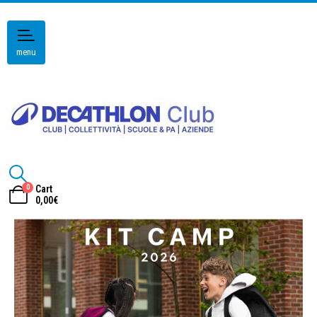
menu
0
Cart
0,00
€