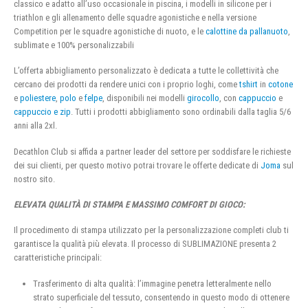
classico e adatto all’uso occasionale in piscina, i modelli in silicone per i
triathlon e gli allenamento delle squadre agonistiche e nella versione
Competition per le squadre agonistiche di nuoto, e le
calottine da pallanuoto
,
sublimate e 100% personalizzabili
L’offerta abbigliamento personalizzato è dedicata a tutte le collettività che
cercano dei prodotti da rendere unici con i proprio loghi, come
tshirt
in
cotone
e
poliestere
,
polo
e
felpe
, disponibili nei modelli
girocollo
, con
cappuccio
e
cappuccio e zip
. Tutti i prodotti abbigliamento sono ordinabili dalla taglia 5/6
anni alla 2xl.
Decathlon Club si affida a partner leader del settore per soddisfare le richieste
dei sui clienti, per questo motivo potrai trovare le offerte dedicate di
Joma
sul
nostro sito.
ELEVATA QUALITÀ DI STAMPA E MASSIMO COMFORT DI GIOCO:
Il procedimento di stampa utilizzato per la personalizzazione completi club ti
garantisce la qualità più elevata. Il processo di SUBLIMAZIONE presenta 2
caratteristiche principali:
Trasferimento di alta qualità: l’immagine penetra letteralmente nello
strato superficiale del tessuto, consentendo in questo modo di ottenere