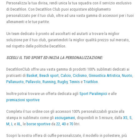
Personalizza la tua divisa, rendi unica la tua squadra con il servizio esclusivo
di Decathlon. Con Decathlon Club puoi acquistare abbigliamento
personalizzato per il tuo club, oltre ad una vasta gamma di accessori per i tuoi
allenamenti e le tue partite.
Un team dedicato è pronto ad ascoltarti ed aiutarti a trovare la miglior
soluzione per il tuo club, garantendoti la miglior qualità prezzo sul mercato,
nel rispetto delle politiche Decathlon.
SCEGLI IL TUO SPORT ED INIZIA LA PERSONALIZZAZIONE:
DecathlonClub offre una vasta gamma di prodotti 100% sublimati dedicati ai
praticanti di
Basket
,
Beach sport
,
Calcio
,
Ciclismo
,
Ginnastica Artistica
,
Nuoto
,
Pallanuoto
,
Pallavolo
,
Running
,
Rugby
,
Tennis
e
Triathlon
.
Inoltre potrai trovare un offerta dedicata agli
Sport Paralimpici
e alle
premiazioni sportive
Completa il tuo ordine con gli accessori 100% personalizzabili grazie alla
stampa in sublimato come gli
asciugamani
, disponibili in 5 misure, dalla
XS
,
S
,
M
,
L
e
XL
, le
borse sportive
da
22
,
40
e
70
litri.
Scopri la nostra offera di cuffie personalizzate, il modello in poliestere, più