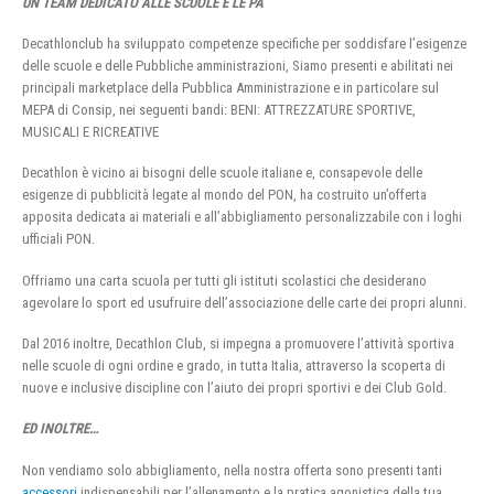
UN TEAM DEDICATO ALLE SCUOLE E LE PA
Decathlonclub ha sviluppato competenze specifiche per soddisfare l’esigenze
delle scuole e delle Pubbliche amministrazioni, Siamo presenti e abilitati nei
principali marketplace della Pubblica Amministrazione e in particolare sul
MEPA di Consip, nei seguenti bandi: BENI: ATTREZZATURE SPORTIVE,
MUSICALI E RICREATIVE
Decathlon è vicino ai bisogni delle scuole italiane e, consapevole delle
esigenze di pubblicità legate al mondo del PON, ha costruito un’offerta
apposita dedicata ai materiali e all’abbigliamento personalizzabile con i loghi
ufficiali PON.
Offriamo una carta scuola per tutti gli istituti scolastici che desiderano
agevolare lo sport ed usufruire dell’associazione delle carte dei propri alunni.
Dal 2016 inoltre, Decathlon Club, si impegna a promuovere l’attività sportiva
nelle scuole di ogni ordine e grado, in tutta Italia, attraverso la scoperta di
nuove e inclusive discipline con l’aiuto dei propri sportivi e dei Club Gold.
ED INOLTRE…
Non vendiamo solo abbigliamento, nella nostra offerta sono presenti tanti
accessori
indispensabili per l’allenamento e la pratica agonistica della tua