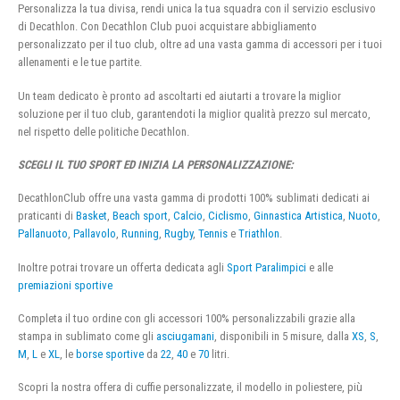
Personalizza la tua divisa, rendi unica la tua squadra con il servizio esclusivo
di Decathlon. Con Decathlon Club puoi acquistare abbigliamento
personalizzato per il tuo club, oltre ad una vasta gamma di accessori per i tuoi
allenamenti e le tue partite.
Un team dedicato è pronto ad ascoltarti ed aiutarti a trovare la miglior
soluzione per il tuo club, garantendoti la miglior qualità prezzo sul mercato,
nel rispetto delle politiche Decathlon.
SCEGLI IL TUO SPORT ED INIZIA LA PERSONALIZZAZIONE:
DecathlonClub offre una vasta gamma di prodotti 100% sublimati dedicati ai
praticanti di
Basket
,
Beach sport
,
Calcio
,
Ciclismo
,
Ginnastica Artistica
,
Nuoto
,
Pallanuoto
,
Pallavolo
,
Running
,
Rugby
,
Tennis
e
Triathlon
.
Inoltre potrai trovare un offerta dedicata agli
Sport Paralimpici
e alle
premiazioni sportive
Completa il tuo ordine con gli accessori 100% personalizzabili grazie alla
stampa in sublimato come gli
asciugamani
, disponibili in 5 misure, dalla
XS
,
S
,
M
,
L
e
XL
, le
borse sportive
da
22
,
40
e
70
litri.
Scopri la nostra offera di cuffie personalizzate, il modello in poliestere, più