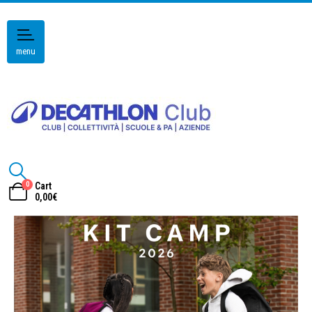
menu
0
Cart
0,00
€