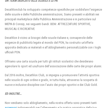
UN TEAM DEDICATO ALLE SCUOLE E LE PA
Decathlonclub ha sviluppato competenze specifiche per soddisfare l’esigenze
delle scuole e delle Pubbliche amministrazioni, Siamo presenti e abilitati nei
principali marketplace della Pubblica Amministrazione e in particolare sul
MEPA di Consip, nei seguenti bandi: BENI: ATTREZZATURE SPORTIVE,
MUSICALI E RICREATIVE
Decathlon è vicino ai bisogni delle scuole italiane e, consapevole delle
esigenze di pubblicità legate al mondo del PON, ha costruito un’offerta
apposita dedicata ai materiali e all’abbigliamento personalizzabile con i loghi
ufficiali PON.
Offriamo una carta scuola per tutti gli istituti scolastici che desiderano
agevolare lo sport ed usufruire dell’associazione delle carte dei propri alunni.
Dal 2016 inoltre, Decathlon Club, si impegna a promuovere l’attività sportiva
nelle scuole di ogni ordine e grado, in tutta Italia, attraverso la scoperta di
nuove e inclusive discipline con l’aiuto dei propri sportivi e dei Club Gold.
ED INOLTRE…
Non vendiamo solo abbigliamento, nella nostra offerta sono presenti tanti
accessori
indispensabili per l’allenamento e la pratica agonistica della tua