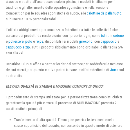
classico e adatto all’uso occasionale in piscina, i modelli in silicone per i
triathlon e gli allenamento delle squadre agonistiche e nella versione
Competition per le squadre agonistiche di nuoto, e le
calottine da pallanuoto
,
sublimate e 100% personalizzabili
L’offerta abbigliamento personalizzato è dedicata a tutte le collettività che
cercano dei prodotti da rendere unici con i proprio loghi, come
tshirt
in
cotone
e
poliestere
,
polo
e
felpe
, disponibili nei modelli
girocollo
, con
cappuccio
e
cappuccio e zip
. Tutti i prodotti abbigliamento sono ordinabili dalla taglia 5/6
anni alla 2xl.
Decathlon Club si affida a partner leader del settore per soddisfare le richieste
dei sui clienti, per questo motivo potrai trovare le offerte dedicate di
Joma
sul
nostro sito.
ELEVATA QUALITÀ DI STAMPA E MASSIMO COMFORT DI GIOCO:
Il procedimento di stampa utilizzato per la personalizzazione completi club ti
garantisce la qualità più elevata. Il processo di SUBLIMAZIONE presenta 2
caratteristiche principali:
Trasferimento di alta qualità: l’immagine penetra letteralmente nello
strato superficiale del tessuto, consentendo in questo modo di ottenere