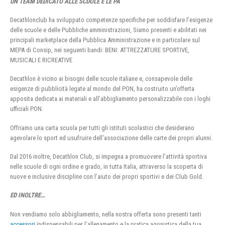
UN TEAM DEDICATO ALLE SCUOLE E LE PA
Decathlonclub ha sviluppato competenze specifiche per soddisfare l’esigenze
delle scuole e delle Pubbliche amministrazioni, Siamo presenti e abilitati nei
principali marketplace della Pubblica Amministrazione e in particolare sul
MEPA di Consip, nei seguenti bandi: BENI: ATTREZZATURE SPORTIVE,
MUSICALI E RICREATIVE
Decathlon è vicino ai bisogni delle scuole italiane e, consapevole delle
esigenze di pubblicità legate al mondo del PON, ha costruito un’offerta
apposita dedicata ai materiali e all’abbigliamento personalizzabile con i loghi
ufficiali PON.
Offriamo una carta scuola per tutti gli istituti scolastici che desiderano
agevolare lo sport ed usufruire dell’associazione delle carte dei propri alunni.
Dal 2016 inoltre, Decathlon Club, si impegna a promuovere l’attività sportiva
nelle scuole di ogni ordine e grado, in tutta Italia, attraverso la scoperta di
nuove e inclusive discipline con l’aiuto dei propri sportivi e dei Club Gold.
ED INOLTRE…
Non vendiamo solo abbigliamento, nella nostra offerta sono presenti tanti
accessori
indispensabili per l’allenamento e la pratica agonistica della tua