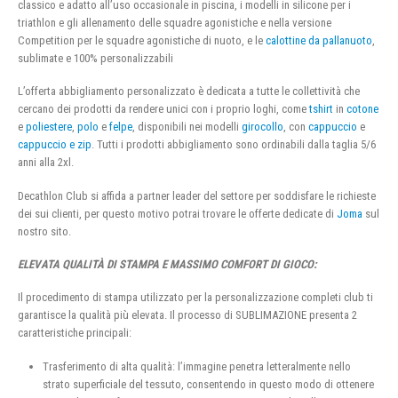
classico e adatto all’uso occasionale in piscina, i modelli in silicone per i
triathlon e gli allenamento delle squadre agonistiche e nella versione
Competition per le squadre agonistiche di nuoto, e le
calottine da pallanuoto
,
sublimate e 100% personalizzabili
L’offerta abbigliamento personalizzato è dedicata a tutte le collettività che
cercano dei prodotti da rendere unici con i proprio loghi, come
tshirt
in
cotone
e
poliestere
,
polo
e
felpe
, disponibili nei modelli
girocollo
, con
cappuccio
e
cappuccio e zip
. Tutti i prodotti abbigliamento sono ordinabili dalla taglia 5/6
anni alla 2xl.
Decathlon Club si affida a partner leader del settore per soddisfare le richieste
dei sui clienti, per questo motivo potrai trovare le offerte dedicate di
Joma
sul
nostro sito.
ELEVATA QUALITÀ DI STAMPA E MASSIMO COMFORT DI GIOCO:
Il procedimento di stampa utilizzato per la personalizzazione completi club ti
garantisce la qualità più elevata. Il processo di SUBLIMAZIONE presenta 2
caratteristiche principali:
Trasferimento di alta qualità: l’immagine penetra letteralmente nello
strato superficiale del tessuto, consentendo in questo modo di ottenere