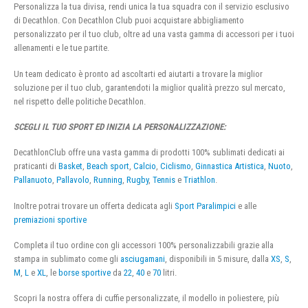
Personalizza la tua divisa, rendi unica la tua squadra con il servizio esclusivo
di Decathlon. Con Decathlon Club puoi acquistare abbigliamento
personalizzato per il tuo club, oltre ad una vasta gamma di accessori per i tuoi
allenamenti e le tue partite.
Un team dedicato è pronto ad ascoltarti ed aiutarti a trovare la miglior
soluzione per il tuo club, garantendoti la miglior qualità prezzo sul mercato,
nel rispetto delle politiche Decathlon.
SCEGLI IL TUO SPORT ED INIZIA LA PERSONALIZZAZIONE:
DecathlonClub offre una vasta gamma di prodotti 100% sublimati dedicati ai
praticanti di
Basket
,
Beach sport
,
Calcio
,
Ciclismo
,
Ginnastica Artistica
,
Nuoto
,
Pallanuoto
,
Pallavolo
,
Running
,
Rugby
,
Tennis
e
Triathlon
.
Inoltre potrai trovare un offerta dedicata agli
Sport Paralimpici
e alle
premiazioni sportive
Completa il tuo ordine con gli accessori 100% personalizzabili grazie alla
stampa in sublimato come gli
asciugamani
, disponibili in 5 misure, dalla
XS
,
S
,
M
,
L
e
XL
, le
borse sportive
da
22
,
40
e
70
litri.
Scopri la nostra offera di cuffie personalizzate, il modello in poliestere, più