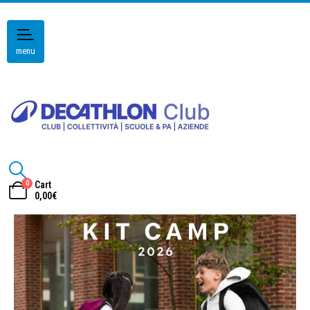
menu
0
Cart
0,00
€