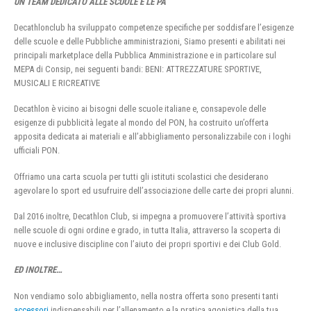
UN TEAM DEDICATO ALLE SCUOLE E LE PA
Decathlonclub ha sviluppato competenze specifiche per soddisfare l’esigenze
delle scuole e delle Pubbliche amministrazioni, Siamo presenti e abilitati nei
principali marketplace della Pubblica Amministrazione e in particolare sul
MEPA di Consip, nei seguenti bandi: BENI: ATTREZZATURE SPORTIVE,
MUSICALI E RICREATIVE
Decathlon è vicino ai bisogni delle scuole italiane e, consapevole delle
esigenze di pubblicità legate al mondo del PON, ha costruito un’offerta
apposita dedicata ai materiali e all’abbigliamento personalizzabile con i loghi
ufficiali PON.
Offriamo una carta scuola per tutti gli istituti scolastici che desiderano
agevolare lo sport ed usufruire dell’associazione delle carte dei propri alunni.
Dal 2016 inoltre, Decathlon Club, si impegna a promuovere l’attività sportiva
nelle scuole di ogni ordine e grado, in tutta Italia, attraverso la scoperta di
nuove e inclusive discipline con l’aiuto dei propri sportivi e dei Club Gold.
ED INOLTRE…
Non vendiamo solo abbigliamento, nella nostra offerta sono presenti tanti
accessori
indispensabili per l’allenamento e la pratica agonistica della tua