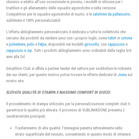
classico e adatto all’uso occasionale in piscina, i modelli in silicone per i
triathlon e gli allenamento delle squadre agonistiche e nella versione
Competition per le squadre agonistiche di nuoto, e le
calottine da pallanuoto
,
sublimate e 100% personalizzabili
L’offerta abbigliamento personalizzato è dedicata a tutte le collettività che
cercano dei prodotti da rendere unici con i proprio loghi, come
tshirt
in
cotone
e
poliestere
,
polo
e
felpe
, disponibili nei modelli
girocollo
, con
cappuccio
e
cappuccio e zip
. Tutti i prodotti abbigliamento sono ordinabili dalla taglia 5/6
anni alla 2xl.
Decathlon Club si affida a partner leader del settore per soddisfare le richieste
dei sui clienti, per questo motivo potrai trovare le offerte dedicate di
Joma
sul
nostro sito.
ELEVATA QUALITÀ DI STAMPA E MASSIMO COMFORT DI GIOCO:
Il procedimento di stampa utilizzato per la personalizzazione completi club ti
garantisce la qualità più elevata. Il processo di SUBLIMAZIONE presenta 2
caratteristiche principali:
Trasferimento di alta qualità: l’immagine penetra letteralmente nello
strato superficiale del tessuto, consentendo in questo modo di ottenere