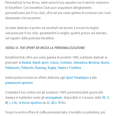
Personalizza la tua divisa, rendi unica la tua squadra con il servizio esclusivo
di Decathlon. Con Decathlon Club puoi acquistare abbigliamento
personalizzato per il tuo club, oltre ad una vasta gamma di accessori per i tuoi
allenamenti e le tue partite.
Un team dedicato è pronto ad ascoltarti ed aiutarti a trovare la miglior
soluzione per il tuo club, garantendoti la miglior qualità prezzo sul mercato,
nel rispetto delle politiche Decathlon.
SCEGLI IL TUO SPORT ED INIZIA LA PERSONALIZZAZIONE:
DecathlonClub offre una vasta gamma di prodotti 100% sublimati dedicati ai
praticanti di
Basket
,
Beach sport
,
Calcio
,
Ciclismo
,
Ginnastica Artistica
,
Nuoto
,
Pallanuoto
,
Pallavolo
,
Running
,
Rugby
,
Tennis
e
Triathlon
.
Inoltre potrai trovare un offerta dedicata agli
Sport Paralimpici
e alle
premiazioni sportive
Completa il tuo ordine con gli accessori 100% personalizzabili grazie alla
stampa in sublimato come gli
asciugamani
, disponibili in 5 misure, dalla
XS
,
S
,
M
,
L
e
XL
, le
borse sportive
da
22
,
40
e
70
litri.
Scopri la nostra offera di cuffie personalizzate, il modello in poliestere, più