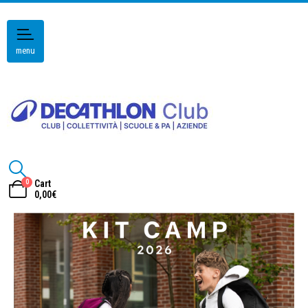
menu
0
Cart
0,00
€