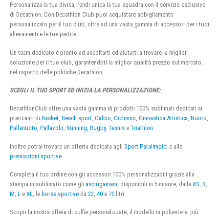
Personalizza la tua divisa, rendi unica la tua squadra con il servizio esclusivo
di Decathlon. Con Decathlon Club puoi acquistare abbigliamento
personalizzato per il tuo club, oltre ad una vasta gamma di accessori per i tuoi
allenamenti e le tue partite.
Un team dedicato è pronto ad ascoltarti ed aiutarti a trovare la miglior
soluzione per il tuo club, garantendoti la miglior qualità prezzo sul mercato,
nel rispetto delle politiche Decathlon.
SCEGLI IL TUO SPORT ED INIZIA LA PERSONALIZZAZIONE:
DecathlonClub offre una vasta gamma di prodotti 100% sublimati dedicati ai
praticanti di
Basket
,
Beach sport
,
Calcio
,
Ciclismo
,
Ginnastica Artistica
,
Nuoto
,
Pallanuoto
,
Pallavolo
,
Running
,
Rugby
,
Tennis
e
Triathlon
.
Inoltre potrai trovare un offerta dedicata agli
Sport Paralimpici
e alle
premiazioni sportive
Completa il tuo ordine con gli accessori 100% personalizzabili grazie alla
stampa in sublimato come gli
asciugamani
, disponibili in 5 misure, dalla
XS
,
S
,
M
,
L
e
XL
, le
borse sportive
da
22
,
40
e
70
litri.
Scopri la nostra offera di cuffie personalizzate, il modello in poliestere, più