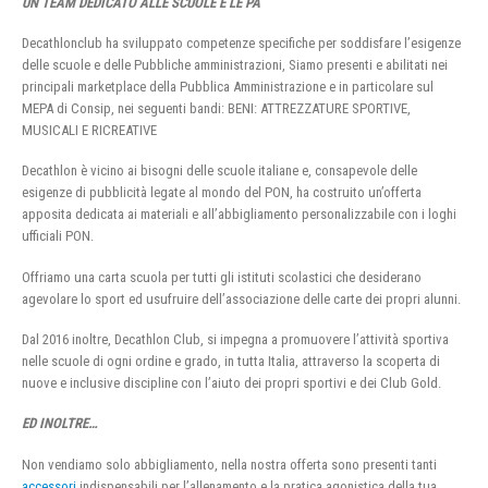
UN TEAM DEDICATO ALLE SCUOLE E LE PA
Decathlonclub ha sviluppato competenze specifiche per soddisfare l’esigenze
delle scuole e delle Pubbliche amministrazioni, Siamo presenti e abilitati nei
principali marketplace della Pubblica Amministrazione e in particolare sul
MEPA di Consip, nei seguenti bandi: BENI: ATTREZZATURE SPORTIVE,
MUSICALI E RICREATIVE
Decathlon è vicino ai bisogni delle scuole italiane e, consapevole delle
esigenze di pubblicità legate al mondo del PON, ha costruito un’offerta
apposita dedicata ai materiali e all’abbigliamento personalizzabile con i loghi
ufficiali PON.
Offriamo una carta scuola per tutti gli istituti scolastici che desiderano
agevolare lo sport ed usufruire dell’associazione delle carte dei propri alunni.
Dal 2016 inoltre, Decathlon Club, si impegna a promuovere l’attività sportiva
nelle scuole di ogni ordine e grado, in tutta Italia, attraverso la scoperta di
nuove e inclusive discipline con l’aiuto dei propri sportivi e dei Club Gold.
ED INOLTRE…
Non vendiamo solo abbigliamento, nella nostra offerta sono presenti tanti
accessori
indispensabili per l’allenamento e la pratica agonistica della tua