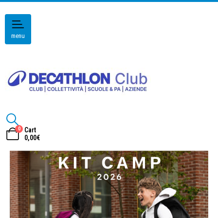
menu
0
Cart
0,00
€