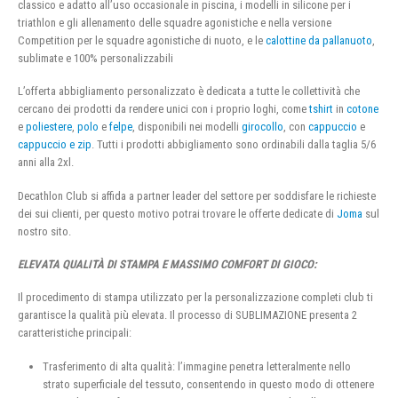
classico e adatto all’uso occasionale in piscina, i modelli in silicone per i
triathlon e gli allenamento delle squadre agonistiche e nella versione
Competition per le squadre agonistiche di nuoto, e le
calottine da pallanuoto
,
sublimate e 100% personalizzabili
L’offerta abbigliamento personalizzato è dedicata a tutte le collettività che
cercano dei prodotti da rendere unici con i proprio loghi, come
tshirt
in
cotone
e
poliestere
,
polo
e
felpe
, disponibili nei modelli
girocollo
, con
cappuccio
e
cappuccio e zip
. Tutti i prodotti abbigliamento sono ordinabili dalla taglia 5/6
anni alla 2xl.
Decathlon Club si affida a partner leader del settore per soddisfare le richieste
dei sui clienti, per questo motivo potrai trovare le offerte dedicate di
Joma
sul
nostro sito.
ELEVATA QUALITÀ DI STAMPA E MASSIMO COMFORT DI GIOCO:
Il procedimento di stampa utilizzato per la personalizzazione completi club ti
garantisce la qualità più elevata. Il processo di SUBLIMAZIONE presenta 2
caratteristiche principali:
Trasferimento di alta qualità: l’immagine penetra letteralmente nello
strato superficiale del tessuto, consentendo in questo modo di ottenere