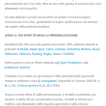
personalizzato per il tuo club, oltre ad una vasta gamma di accessori per i tuoi
allenamenti e le tue partite.
Un team dedicato è pronto ad ascoltarti ed aiutarti a trovare la miglior
soluzione per il tuo club, garantendoti la miglior qualità prezzo sul mercato,
nel rispetto delle politiche Decathlon.
SCEGLI IL TUO SPORT ED INIZIA LA PERSONALIZZAZIONE:
DecathlonClub offre una vasta gamma di prodotti 100% sublimati dedicati ai
praticanti di
Basket
,
Beach sport
,
Calcio
,
Ciclismo
,
Ginnastica Artistica
,
Nuoto
,
Pallanuoto
,
Pallavolo
,
Running
,
Rugby
,
Tennis
e
Triathlon
.
Inoltre potrai trovare un offerta dedicata agli
Sport Paralimpici
e alle
premiazioni sportive
Completa il tuo ordine con gli accessori 100% personalizzabili grazie alla
stampa in sublimato come gli
asciugamani
, disponibili in 5 misure, dalla
XS
,
S
,
M
,
L
e
XL
, le
borse sportive
da
22
,
40
e
70
litri.
Scopri la nostra offera di cuffie personalizzate, il modello in poliestere, più
classico e adatto all’uso occasionale in piscina, i modelli in silicone per i
triathlon e gli allenamento delle squadre agonistiche e nella versione