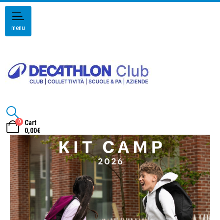
menu
0
Cart
0,00
€