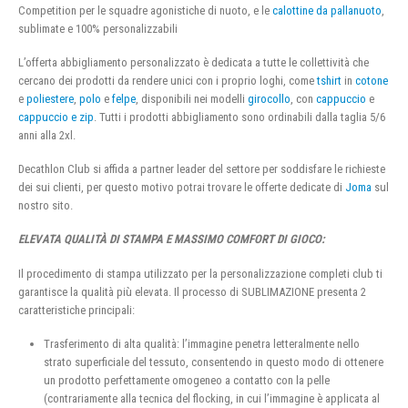
Competition per le squadre agonistiche di nuoto, e le
calottine da pallanuoto
,
sublimate e 100% personalizzabili
L’offerta abbigliamento personalizzato è dedicata a tutte le collettività che
cercano dei prodotti da rendere unici con i proprio loghi, come
tshirt
in
cotone
e
poliestere
,
polo
e
felpe
, disponibili nei modelli
girocollo
, con
cappuccio
e
cappuccio e zip
. Tutti i prodotti abbigliamento sono ordinabili dalla taglia 5/6
anni alla 2xl.
Decathlon Club si affida a partner leader del settore per soddisfare le richieste
dei sui clienti, per questo motivo potrai trovare le offerte dedicate di
Joma
sul
nostro sito.
ELEVATA QUALITÀ DI STAMPA E MASSIMO COMFORT DI GIOCO:
Il procedimento di stampa utilizzato per la personalizzazione completi club ti
garantisce la qualità più elevata. Il processo di SUBLIMAZIONE presenta 2
caratteristiche principali:
Trasferimento di alta qualità: l’immagine penetra letteralmente nello
strato superficiale del tessuto, consentendo in questo modo di ottenere
un prodotto perfettamente omogeneo a contatto con la pelle
(contrariamente alla tecnica del flocking, in cui l’immagine è applicata al