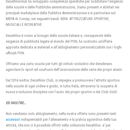
Decathlonclub ha sviluppato competenze specifiche per soddisfare l’esigenze
delle scuole e delle Pubbliche amministrazioni, Siamo presenti e abilitati nei
principali marketplace della Pubblica Amministrazione e in particolare sul
MEPA di Consip, nei seguenti bandi: BENI: ATTREZZATURE SPORTIVE,
MUSICALI E RICREATIVE
Decathlon è vicino ai bisogni delle scuole italiane e, consapevole delle
esigenze di pubblicità legate al mondo del PON, ha costruito un’offerta
apposita dedicata ai materiali e all’abbigliamento personalizzabile con i loghi
ufficiali PON.
Offriamo una carta scuola per tutti gli istituti scolastici che desiderano
agevolare lo sport ed usufruire dell’associazione delle carte dei propri alunni.
Dal 2016 inoltre, Decathlon Club, si impegna a promuovere l’attività sportiva
nelle scuole di ogni ordine e grado, in tutta Italia, attraverso la scoperta di
nuove e inclusive discipline con l’aiuto dei propri sportivi e dei Club Gold.
ED INOLTRE…
Non vendiamo solo abbigliamento, nella nostra offerta sono presenti tanti
accessori
indispensabili per l’allenamento e la pratica agonistica della tua
attività, che non ci è possibile offrirti nella collezione Decathlon. e’ per