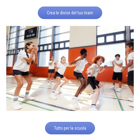
Crea le divise del tuo team
Tutto per la scuola