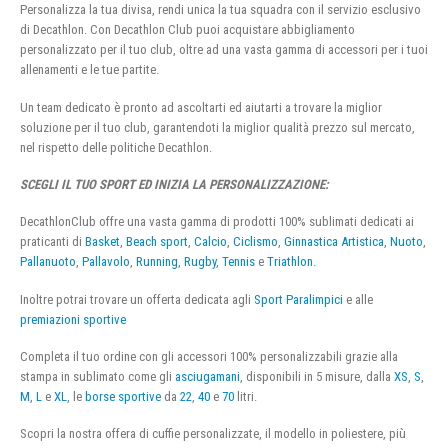
Personalizza la tua divisa, rendi unica la tua squadra con il servizio esclusivo
di Decathlon. Con Decathlon Club puoi acquistare abbigliamento
personalizzato per il tuo club, oltre ad una vasta gamma di accessori per i tuoi
allenamenti e le tue partite.
Un team dedicato è pronto ad ascoltarti ed aiutarti a trovare la miglior
soluzione per il tuo club, garantendoti la miglior qualità prezzo sul mercato,
nel rispetto delle politiche Decathlon.
SCEGLI IL TUO SPORT ED INIZIA LA PERSONALIZZAZIONE:
DecathlonClub offre una vasta gamma di prodotti 100% sublimati dedicati ai
praticanti di
Basket
,
Beach sport
,
Calcio
,
Ciclismo
,
Ginnastica Artistica
,
Nuoto
,
Pallanuoto
,
Pallavolo
,
Running
,
Rugby
,
Tennis
e
Triathlon
.
Inoltre potrai trovare un offerta dedicata agli
Sport Paralimpici
e alle
premiazioni sportive
Completa il tuo ordine con gli accessori 100% personalizzabili grazie alla
stampa in sublimato come gli
asciugamani
, disponibili in 5 misure, dalla
XS
,
S
,
M
,
L
e
XL
, le
borse sportive
da
22
,
40
e
70
litri.
Scopri la nostra offera di cuffie personalizzate, il modello in poliestere, più