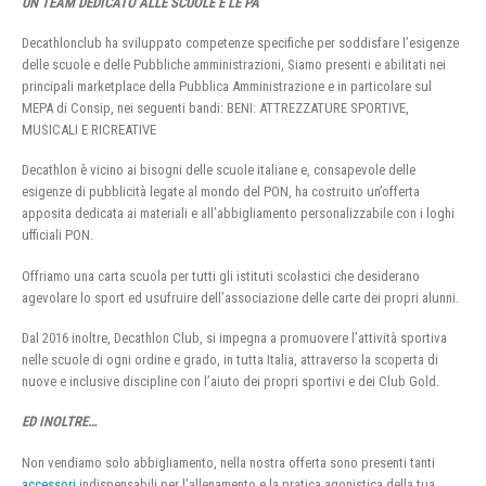
UN TEAM DEDICATO ALLE SCUOLE E LE PA
Decathlonclub ha sviluppato competenze specifiche per soddisfare l’esigenze
delle scuole e delle Pubbliche amministrazioni, Siamo presenti e abilitati nei
principali marketplace della Pubblica Amministrazione e in particolare sul
MEPA di Consip, nei seguenti bandi: BENI: ATTREZZATURE SPORTIVE,
MUSICALI E RICREATIVE
Decathlon è vicino ai bisogni delle scuole italiane e, consapevole delle
esigenze di pubblicità legate al mondo del PON, ha costruito un’offerta
apposita dedicata ai materiali e all’abbigliamento personalizzabile con i loghi
ufficiali PON.
Offriamo una carta scuola per tutti gli istituti scolastici che desiderano
agevolare lo sport ed usufruire dell’associazione delle carte dei propri alunni.
Dal 2016 inoltre, Decathlon Club, si impegna a promuovere l’attività sportiva
nelle scuole di ogni ordine e grado, in tutta Italia, attraverso la scoperta di
nuove e inclusive discipline con l’aiuto dei propri sportivi e dei Club Gold.
ED INOLTRE…
Non vendiamo solo abbigliamento, nella nostra offerta sono presenti tanti
accessori
indispensabili per l’allenamento e la pratica agonistica della tua