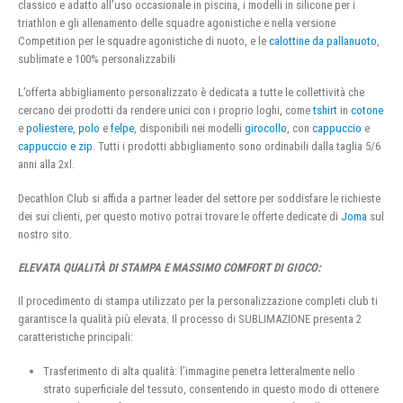
classico e adatto all’uso occasionale in piscina, i modelli in silicone per i
triathlon e gli allenamento delle squadre agonistiche e nella versione
Competition per le squadre agonistiche di nuoto, e le
calottine da pallanuoto
,
sublimate e 100% personalizzabili
L’offerta abbigliamento personalizzato è dedicata a tutte le collettività che
cercano dei prodotti da rendere unici con i proprio loghi, come
tshirt
in
cotone
e
poliestere
,
polo
e
felpe
, disponibili nei modelli
girocollo
, con
cappuccio
e
cappuccio e zip
. Tutti i prodotti abbigliamento sono ordinabili dalla taglia 5/6
anni alla 2xl.
Decathlon Club si affida a partner leader del settore per soddisfare le richieste
dei sui clienti, per questo motivo potrai trovare le offerte dedicate di
Joma
sul
nostro sito.
ELEVATA QUALITÀ DI STAMPA E MASSIMO COMFORT DI GIOCO:
Il procedimento di stampa utilizzato per la personalizzazione completi club ti
garantisce la qualità più elevata. Il processo di SUBLIMAZIONE presenta 2
caratteristiche principali:
Trasferimento di alta qualità: l’immagine penetra letteralmente nello
strato superficiale del tessuto, consentendo in questo modo di ottenere