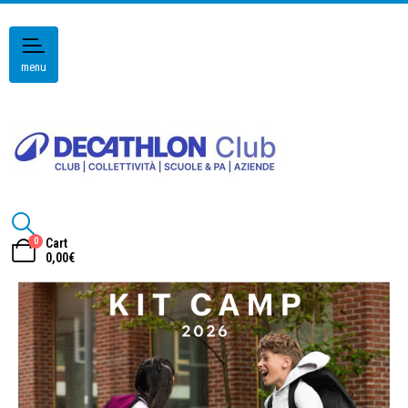
menu
0
Cart
0,00
€