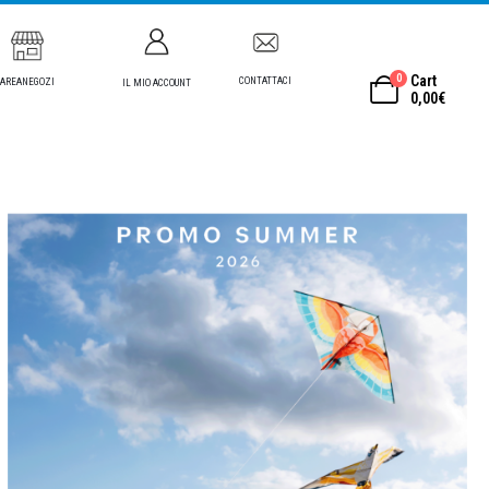
0
Cart
CONTATTACI
AREANEGOZI
IL MIO ACCOUNT
0,00
€