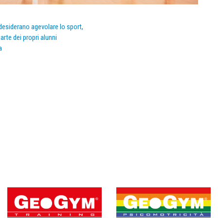
e desiderano agevolare lo sport,
arte dei propri alunni
a