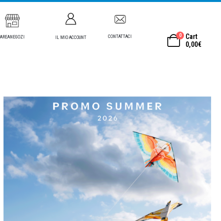
0
Cart
CONTATTACI
AREANEGOZI
IL MIO ACCOUNT
0,00
€