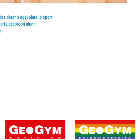
e desiderano agevolare lo sport,
arte dei propri alunni
a