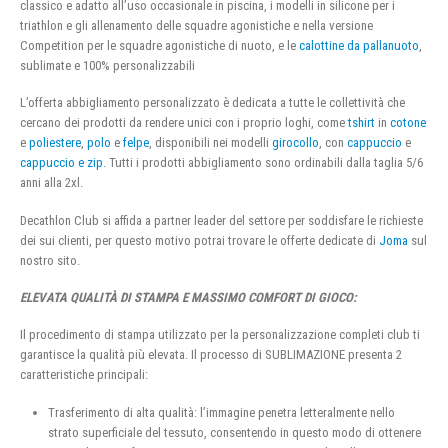
classico e adatto all’uso occasionale in piscina, i modelli in silicone per i
triathlon e gli allenamento delle squadre agonistiche e nella versione
Competition per le squadre agonistiche di nuoto, e le
calottine da pallanuoto
,
sublimate e 100% personalizzabili
L’offerta abbigliamento personalizzato è dedicata a tutte le collettività che
cercano dei prodotti da rendere unici con i proprio loghi, come
tshirt
in
cotone
e
poliestere
,
polo
e
felpe
, disponibili nei modelli
girocollo
, con
cappuccio
e
cappuccio e zip
. Tutti i prodotti abbigliamento sono ordinabili dalla taglia 5/6
anni alla 2xl.
Decathlon Club si affida a partner leader del settore per soddisfare le richieste
dei sui clienti, per questo motivo potrai trovare le offerte dedicate di
Joma
sul
nostro sito.
ELEVATA QUALITÀ DI STAMPA E MASSIMO COMFORT DI GIOCO:
Il procedimento di stampa utilizzato per la personalizzazione completi club ti
garantisce la qualità più elevata. Il processo di SUBLIMAZIONE presenta 2
caratteristiche principali:
Trasferimento di alta qualità: l’immagine penetra letteralmente nello
strato superficiale del tessuto, consentendo in questo modo di ottenere