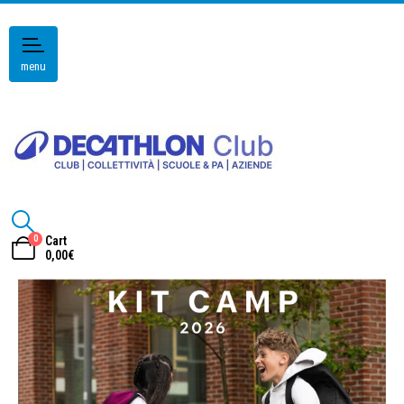
menu
0
Cart
0,00
€