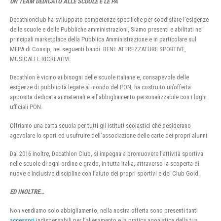
UN TEAM DEDICATO ALLE SCUOLE E LE PA
Decathlonclub ha sviluppato competenze specifiche per soddisfare l’esigenze
delle scuole e delle Pubbliche amministrazioni, Siamo presenti e abilitati nei
principali marketplace della Pubblica Amministrazione e in particolare sul
MEPA di Consip, nei seguenti bandi: BENI: ATTREZZATURE SPORTIVE,
MUSICALI E RICREATIVE
Decathlon è vicino ai bisogni delle scuole italiane e, consapevole delle
esigenze di pubblicità legate al mondo del PON, ha costruito un’offerta
apposita dedicata ai materiali e all’abbigliamento personalizzabile con i loghi
ufficiali PON.
Offriamo una carta scuola per tutti gli istituti scolastici che desiderano
agevolare lo sport ed usufruire dell’associazione delle carte dei propri alunni.
Dal 2016 inoltre, Decathlon Club, si impegna a promuovere l’attività sportiva
nelle scuole di ogni ordine e grado, in tutta Italia, attraverso la scoperta di
nuove e inclusive discipline con l’aiuto dei propri sportivi e dei Club Gold.
ED INOLTRE…
Non vendiamo solo abbigliamento, nella nostra offerta sono presenti tanti
accessori
indispensabili per l’allenamento e la pratica agonistica della tua