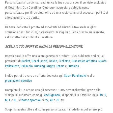
Personalizza la tua divisa, rendi unica la tua squadra con il servizio esclusivo
di Decathlon. Con Decathlon Club puoi acquistare abbigliamento
personalizzato per il tuo club, oltre ad una vasta gamma di accessori per i tuoi
allenamenti e le tue partite.
Un team dedicato è pronto ad ascoltarti ed aiutarti a trovare la miglior
soluzione per il tuo club, garantendoti la miglior qualità prezzo sul mercato,
nel rispetto delle politiche Decathlon.
SCEGLI IL TUO SPORT ED INIZIA LA PERSONALIZZAZIONE:
DecathlonClub offre una vasta gamma di prodotti 100% sublimati dedicati ai
praticanti di
Basket
,
Beach sport
,
Calcio
,
Ciclismo
,
Ginnastica Artistica
,
Nuoto
,
Pallanuoto
,
Pallavolo
,
Running
,
Rugby
,
Tennis
e
Triathlon
.
Inoltre potrai trovare un offerta dedicata agli
Sport Paralimpici
e alle
premiazioni sportive
Completa il tuo ordine con gli accessori 100% personalizzabili grazie alla
stampa in sublimato come gli
asciugamani
, disponibili in 5 misure, dalla
XS
,
S
,
M
,
L
e
XL
, le
borse sportive
da
22
,
40
e
70
litri.
Scopri la nostra offera di cuffie personalizzate, il modello in poliestere, più