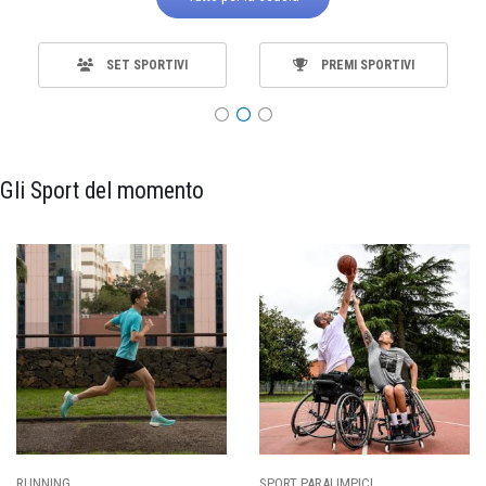
SET SPORTIVI
PREMI SPORTIVI
Gli Sport del momento
ALIMPICI
CALCIO
BASKET