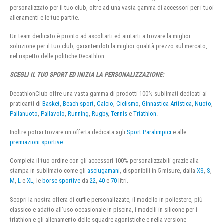
personalizzato per il tuo club, oltre ad una vasta gamma di accessori per i tuoi
allenamenti e le tue partite.
Un team dedicato è pronto ad ascoltarti ed aiutarti a trovare la miglior
soluzione per il tuo club, garantendoti la miglior qualità prezzo sul mercato,
nel rispetto delle politiche Decathlon.
SCEGLI IL TUO SPORT ED INIZIA LA PERSONALIZZAZIONE:
DecathlonClub offre una vasta gamma di prodotti 100% sublimati dedicati ai
praticanti di
Basket
,
Beach sport
,
Calcio
,
Ciclismo
,
Ginnastica Artistica
,
Nuoto
,
Pallanuoto
,
Pallavolo
,
Running
,
Rugby
,
Tennis
e
Triathlon
.
Inoltre potrai trovare un offerta dedicata agli
Sport Paralimpici
e alle
premiazioni sportive
Completa il tuo ordine con gli accessori 100% personalizzabili grazie alla
stampa in sublimato come gli
asciugamani
, disponibili in 5 misure, dalla
XS
,
S
,
M
,
L
e
XL
, le
borse sportive
da
22
,
40
e
70
litri.
Scopri la nostra offera di cuffie personalizzate, il modello in poliestere, più
classico e adatto all’uso occasionale in piscina, i modelli in silicone per i
triathlon e gli allenamento delle squadre agonistiche e nella versione