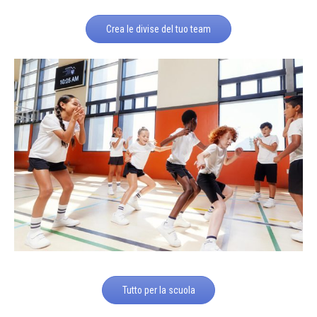
Crea le divise del tuo team
Tutto per la scuola