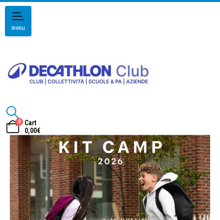
menu
0
Cart
0,00
€