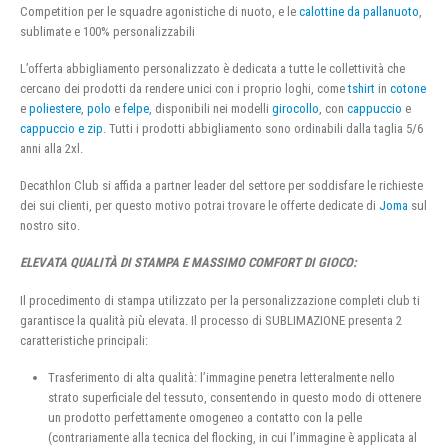
Competition per le squadre agonistiche di nuoto, e le
calottine da pallanuoto
,
sublimate e 100% personalizzabili
L’offerta abbigliamento personalizzato è dedicata a tutte le collettività che
cercano dei prodotti da rendere unici con i proprio loghi, come
tshirt
in
cotone
e
poliestere
,
polo
e
felpe
, disponibili nei modelli
girocollo
, con
cappuccio
e
cappuccio e zip
. Tutti i prodotti abbigliamento sono ordinabili dalla taglia 5/6
anni alla 2xl.
Decathlon Club si affida a partner leader del settore per soddisfare le richieste
dei sui clienti, per questo motivo potrai trovare le offerte dedicate di
Joma
sul
nostro sito.
ELEVATA QUALITÀ DI STAMPA E MASSIMO COMFORT DI GIOCO:
Il procedimento di stampa utilizzato per la personalizzazione completi club ti
garantisce la qualità più elevata. Il processo di SUBLIMAZIONE presenta 2
caratteristiche principali:
Trasferimento di alta qualità: l’immagine penetra letteralmente nello
strato superficiale del tessuto, consentendo in questo modo di ottenere
un prodotto perfettamente omogeneo a contatto con la pelle
(contrariamente alla tecnica del flocking, in cui l’immagine è applicata al