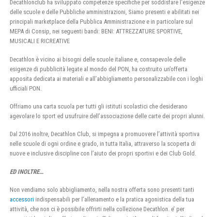
Decathlonclub ha sviluppato competenze specifiche per soddisfare l’esigenze
delle scuole e delle Pubbliche amministrazioni, Siamo presenti e abilitati nei
principali marketplace della Pubblica Amministrazione e in particolare sul
MEPA di Consip, nei seguenti bandi: BENI: ATTREZZATURE SPORTIVE,
MUSICALI E RICREATIVE
Decathlon è vicino ai bisogni delle scuole italiane e, consapevole delle
esigenze di pubblicità legate al mondo del PON, ha costruito un’offerta
apposita dedicata ai materiali e all’abbigliamento personalizzabile con i loghi
ufficiali PON.
Offriamo una carta scuola per tutti gli istituti scolastici che desiderano
agevolare lo sport ed usufruire dell’associazione delle carte dei propri alunni.
Dal 2016 inoltre, Decathlon Club, si impegna a promuovere l’attività sportiva
nelle scuole di ogni ordine e grado, in tutta Italia, attraverso la scoperta di
nuove e inclusive discipline con l’aiuto dei propri sportivi e dei Club Gold.
ED INOLTRE…
Non vendiamo solo abbigliamento, nella nostra offerta sono presenti tanti
accessori
indispensabili per l’allenamento e la pratica agonistica della tua
attività, che non ci è possibile offrirti nella collezione Decathlon. e’ per