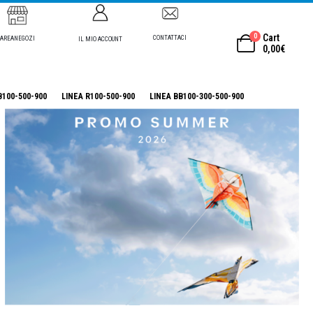
0
Cart
CONTATTACI
AREANEGOZI
IL MIO ACCOUNT
0,00
€
B100-500-900
LINEA R100-500-900
LINEA BB100-300-500-900