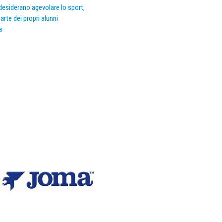
e desiderano agevolare lo sport,
arte dei propri alunni
a