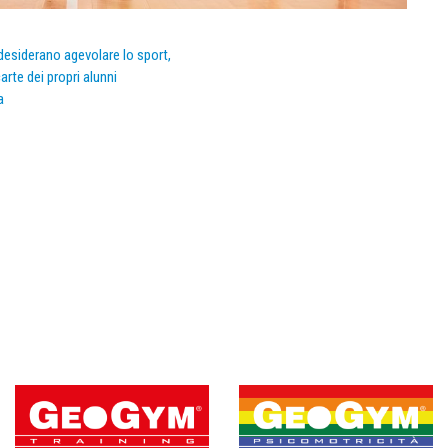
e desiderano agevolare lo sport,
arte dei propri alunni
a