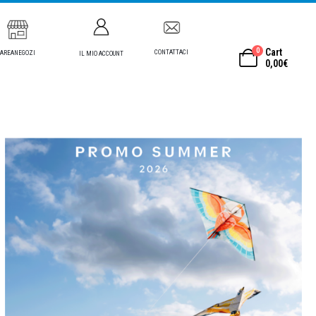
0
Cart
CONTATTACI
AREANEGOZI
IL MIO ACCOUNT
0,00
€