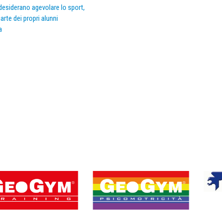
e desiderano agevolare lo sport,
arte dei propri alunni
a