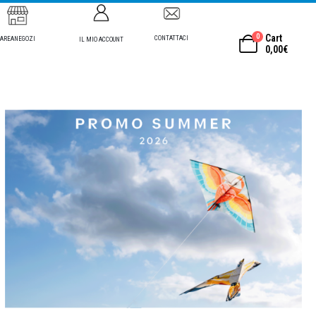
0
Cart
CONTATTACI
AREANEGOZI
IL MIO ACCOUNT
0,00
€