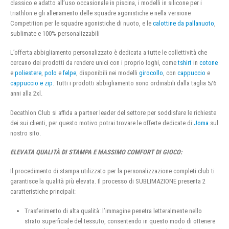
classico e adatto all’uso occasionale in piscina, i modelli in silicone per i
triathlon e gli allenamento delle squadre agonistiche e nella versione
Competition per le squadre agonistiche di nuoto, e le
calottine da pallanuoto
,
sublimate e 100% personalizzabili
L’offerta abbigliamento personalizzato è dedicata a tutte le collettività che
cercano dei prodotti da rendere unici con i proprio loghi, come
tshirt
in
cotone
e
poliestere
,
polo
e
felpe
, disponibili nei modelli
girocollo
, con
cappuccio
e
cappuccio e zip
. Tutti i prodotti abbigliamento sono ordinabili dalla taglia 5/6
anni alla 2xl.
Decathlon Club si affida a partner leader del settore per soddisfare le richieste
dei sui clienti, per questo motivo potrai trovare le offerte dedicate di
Joma
sul
nostro sito.
ELEVATA QUALITÀ DI STAMPA E MASSIMO COMFORT DI GIOCO:
Il procedimento di stampa utilizzato per la personalizzazione completi club ti
garantisce la qualità più elevata. Il processo di SUBLIMAZIONE presenta 2
caratteristiche principali:
Trasferimento di alta qualità: l’immagine penetra letteralmente nello
strato superficiale del tessuto, consentendo in questo modo di ottenere