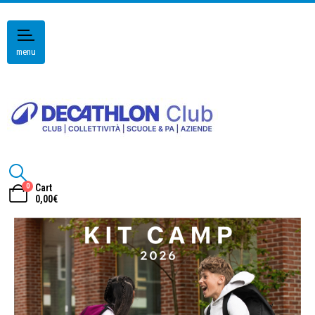
menu
0
Cart
0,00
€