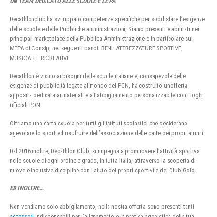
UN TEAM DEDICATO ALLE SCUOLE E LE PA
Decathlonclub ha sviluppato competenze specifiche per soddisfare l’esigenze
delle scuole e delle Pubbliche amministrazioni, Siamo presenti e abilitati nei
principali marketplace della Pubblica Amministrazione e in particolare sul
MEPA di Consip, nei seguenti bandi: BENI: ATTREZZATURE SPORTIVE,
MUSICALI E RICREATIVE
Decathlon è vicino ai bisogni delle scuole italiane e, consapevole delle
esigenze di pubblicità legate al mondo del PON, ha costruito un’offerta
apposita dedicata ai materiali e all’abbigliamento personalizzabile con i loghi
ufficiali PON.
Offriamo una carta scuola per tutti gli istituti scolastici che desiderano
agevolare lo sport ed usufruire dell’associazione delle carte dei propri alunni.
Dal 2016 inoltre, Decathlon Club, si impegna a promuovere l’attività sportiva
nelle scuole di ogni ordine e grado, in tutta Italia, attraverso la scoperta di
nuove e inclusive discipline con l’aiuto dei propri sportivi e dei Club Gold.
ED INOLTRE…
Non vendiamo solo abbigliamento, nella nostra offerta sono presenti tanti
accessori
indispensabili per l’allenamento e la pratica agonistica della tua