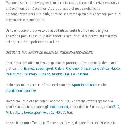
Personalizza la tua divisa, rendi unica la tua squadra con il servizio esclusivo
di Decathlon. Con Decathlon Club puoi acquistare abbigliamento
personalizzato per il tuo club, oltre ad una vasta gamma di accessori per i tuoi
allenamenti e le tue partite.
Un team dedicato è pronto ad ascoltarti ed aiutarti a trovare la miglior
soluzione per il tuo club, garantendoti la miglior qualità prezzo sul mercato,
nel rispetto delle politiche Decathlon.
SCEGLI IL TUO SPORT ED INIZIA LA PERSONALIZZAZIONE:
DecathlonClub offre una vasta gamma di prodotti 100% sublimati dedicati ai
praticanti di
Basket
,
Beach sport
,
Calcio
,
Ciclismo
,
Ginnastica Artistica
,
Nuoto
,
Pallanuoto
,
Pallavolo
,
Running
,
Rugby
,
Tennis
e
Triathlon
.
Inoltre potrai trovare un offerta dedicata agli
Sport Paralimpici
e alle
premiazioni sportive
Completa il tuo ordine con gli accessori 100% personalizzabili grazie alla
stampa in sublimato come gli
asciugamani
, disponibili in 5 misure, dalla
XS
,
S
,
M
,
L
e
XL
, le
borse sportive
da
22
,
40
e
70
litri.
Scopri la nostra offera di cuffie personalizzate, il modello in poliestere, più