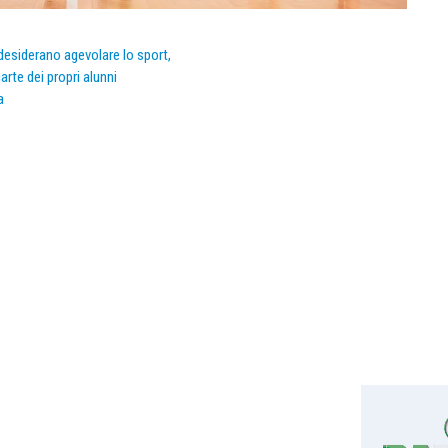
e desiderano agevolare lo sport,
arte dei propri alunni
a