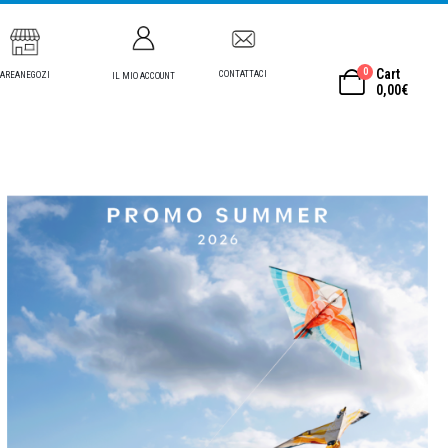
0
Cart
CONTATTACI
AREANEGOZI
IL MIO ACCOUNT
0,00
€