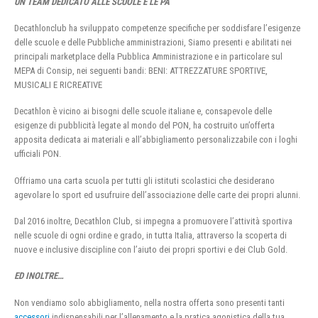
UN TEAM DEDICATO ALLE SCUOLE E LE PA
Decathlonclub ha sviluppato competenze specifiche per soddisfare l’esigenze
delle scuole e delle Pubbliche amministrazioni, Siamo presenti e abilitati nei
principali marketplace della Pubblica Amministrazione e in particolare sul
MEPA di Consip, nei seguenti bandi: BENI: ATTREZZATURE SPORTIVE,
MUSICALI E RICREATIVE
Decathlon è vicino ai bisogni delle scuole italiane e, consapevole delle
esigenze di pubblicità legate al mondo del PON, ha costruito un’offerta
apposita dedicata ai materiali e all’abbigliamento personalizzabile con i loghi
ufficiali PON.
Offriamo una carta scuola per tutti gli istituti scolastici che desiderano
agevolare lo sport ed usufruire dell’associazione delle carte dei propri alunni.
Dal 2016 inoltre, Decathlon Club, si impegna a promuovere l’attività sportiva
nelle scuole di ogni ordine e grado, in tutta Italia, attraverso la scoperta di
nuove e inclusive discipline con l’aiuto dei propri sportivi e dei Club Gold.
ED INOLTRE…
Non vendiamo solo abbigliamento, nella nostra offerta sono presenti tanti
accessori
indispensabili per l’allenamento e la pratica agonistica della tua