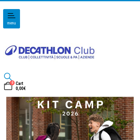
menu
0
Cart
0,00
€