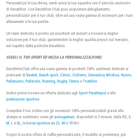
Personalizza la tua divisa, rendi unica la tua squadra con il servizio esclusivo
di Decathlon. Con Decathlon Club puoi acquistare abbigliamento
personalizzato per il tuo club, oltre ad una vasta gamma di accessori per i tuoi
allenamenti e le tue partite.
Un team dedicato è pronto ad ascoltarti ed aiutarti a trovare la miglior
soluzione per il tuo club, garantendoti la miglior qualità prezzo sul mercato,
nel rispetto delle politiche Decathlon.
SCEGLI IL TUO SPORT ED INIZIA LA PERSONALIZZAZIONE:
DecathlonClub offre una vasta gamma di prodotti 100% sublimati dedicati ai
praticanti di
Basket
,
Beach sport
,
Calcio
,
Ciclismo
,
Ginnastica Artistica
,
Nuoto
,
Pallanuoto
,
Pallavolo
,
Running
,
Rugby
,
Tennis
e
Triathlon
.
Inoltre potrai trovare un offerta dedicata agli
Sport Paralimpici
e alle
premiazioni sportive
Completa il tuo ordine con gli accessori 100% personalizzabili grazie alla
stampa in sublimato come gli
asciugamani
, disponibili in 5 misure, dalla
XS
,
S
,
M
,
L
e
XL
, le
borse sportive
da
22
,
40
e
70
litri.
Scopri la nostra offera di cuffie personalizzate, il modello in poliestere, più