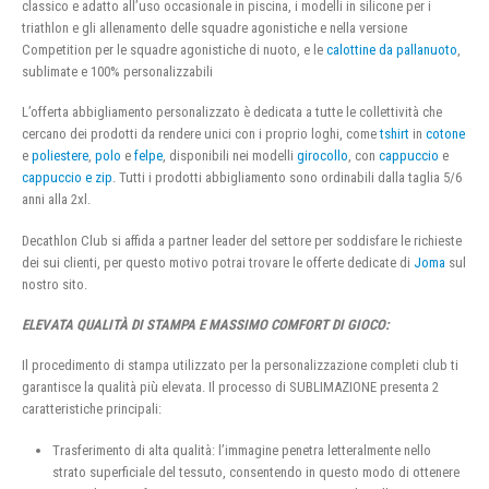
classico e adatto all’uso occasionale in piscina, i modelli in silicone per i
triathlon e gli allenamento delle squadre agonistiche e nella versione
Competition per le squadre agonistiche di nuoto, e le
calottine da pallanuoto
,
sublimate e 100% personalizzabili
L’offerta abbigliamento personalizzato è dedicata a tutte le collettività che
cercano dei prodotti da rendere unici con i proprio loghi, come
tshirt
in
cotone
e
poliestere
,
polo
e
felpe
, disponibili nei modelli
girocollo
, con
cappuccio
e
cappuccio e zip
. Tutti i prodotti abbigliamento sono ordinabili dalla taglia 5/6
anni alla 2xl.
Decathlon Club si affida a partner leader del settore per soddisfare le richieste
dei sui clienti, per questo motivo potrai trovare le offerte dedicate di
Joma
sul
nostro sito.
ELEVATA QUALITÀ DI STAMPA E MASSIMO COMFORT DI GIOCO:
Il procedimento di stampa utilizzato per la personalizzazione completi club ti
garantisce la qualità più elevata. Il processo di SUBLIMAZIONE presenta 2
caratteristiche principali:
Trasferimento di alta qualità: l’immagine penetra letteralmente nello
strato superficiale del tessuto, consentendo in questo modo di ottenere