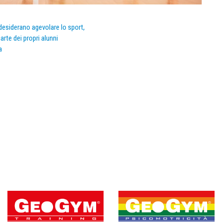
e desiderano agevolare lo sport,
arte dei propri alunni
a