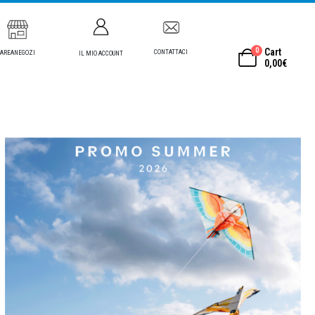
0
Cart
CONTATTACI
AREANEGOZI
IL MIO ACCOUNT
0,00
€