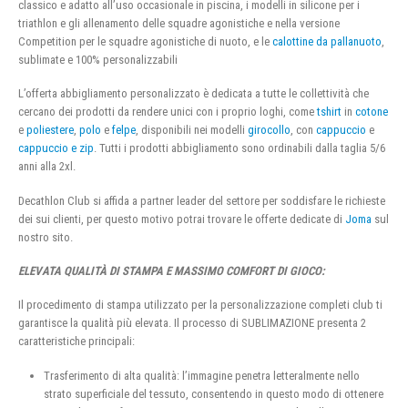
classico e adatto all’uso occasionale in piscina, i modelli in silicone per i
triathlon e gli allenamento delle squadre agonistiche e nella versione
Competition per le squadre agonistiche di nuoto, e le
calottine da pallanuoto
,
sublimate e 100% personalizzabili
L’offerta abbigliamento personalizzato è dedicata a tutte le collettività che
cercano dei prodotti da rendere unici con i proprio loghi, come
tshirt
in
cotone
e
poliestere
,
polo
e
felpe
, disponibili nei modelli
girocollo
, con
cappuccio
e
cappuccio e zip
. Tutti i prodotti abbigliamento sono ordinabili dalla taglia 5/6
anni alla 2xl.
Decathlon Club si affida a partner leader del settore per soddisfare le richieste
dei sui clienti, per questo motivo potrai trovare le offerte dedicate di
Joma
sul
nostro sito.
ELEVATA QUALITÀ DI STAMPA E MASSIMO COMFORT DI GIOCO:
Il procedimento di stampa utilizzato per la personalizzazione completi club ti
garantisce la qualità più elevata. Il processo di SUBLIMAZIONE presenta 2
caratteristiche principali:
Trasferimento di alta qualità: l’immagine penetra letteralmente nello
strato superficiale del tessuto, consentendo in questo modo di ottenere