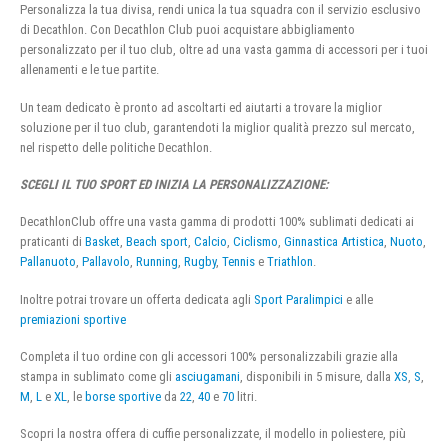
Personalizza la tua divisa, rendi unica la tua squadra con il servizio esclusivo
di Decathlon. Con Decathlon Club puoi acquistare abbigliamento
personalizzato per il tuo club, oltre ad una vasta gamma di accessori per i tuoi
allenamenti e le tue partite.
Un team dedicato è pronto ad ascoltarti ed aiutarti a trovare la miglior
soluzione per il tuo club, garantendoti la miglior qualità prezzo sul mercato,
nel rispetto delle politiche Decathlon.
SCEGLI IL TUO SPORT ED INIZIA LA PERSONALIZZAZIONE:
DecathlonClub offre una vasta gamma di prodotti 100% sublimati dedicati ai
praticanti di
Basket
,
Beach sport
,
Calcio
,
Ciclismo
,
Ginnastica Artistica
,
Nuoto
,
Pallanuoto
,
Pallavolo
,
Running
,
Rugby
,
Tennis
e
Triathlon
.
Inoltre potrai trovare un offerta dedicata agli
Sport Paralimpici
e alle
premiazioni sportive
Completa il tuo ordine con gli accessori 100% personalizzabili grazie alla
stampa in sublimato come gli
asciugamani
, disponibili in 5 misure, dalla
XS
,
S
,
M
,
L
e
XL
, le
borse sportive
da
22
,
40
e
70
litri.
Scopri la nostra offera di cuffie personalizzate, il modello in poliestere, più