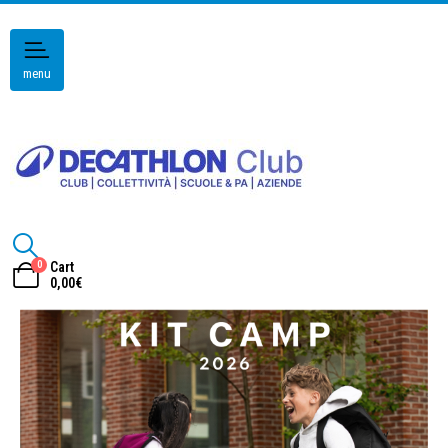
menu
0
Cart
0,00
€