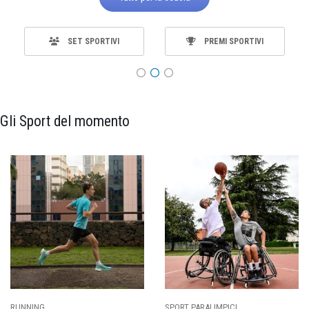
SET SPORTIVI
PREMI SPORTIVI
Gli Sport del momento
ING
SPORT PARALIMPICI
CALCI