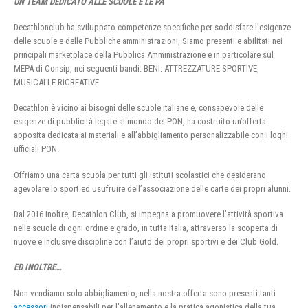
UN TEAM DEDICATO ALLE SCUOLE E LE PA
Decathlonclub ha sviluppato competenze specifiche per soddisfare l’esigenze
delle scuole e delle Pubbliche amministrazioni, Siamo presenti e abilitati nei
principali marketplace della Pubblica Amministrazione e in particolare sul
MEPA di Consip, nei seguenti bandi: BENI: ATTREZZATURE SPORTIVE,
MUSICALI E RICREATIVE
Decathlon è vicino ai bisogni delle scuole italiane e, consapevole delle
esigenze di pubblicità legate al mondo del PON, ha costruito un’offerta
apposita dedicata ai materiali e all’abbigliamento personalizzabile con i loghi
ufficiali PON.
Offriamo una carta scuola per tutti gli istituti scolastici che desiderano
agevolare lo sport ed usufruire dell’associazione delle carte dei propri alunni.
Dal 2016 inoltre, Decathlon Club, si impegna a promuovere l’attività sportiva
nelle scuole di ogni ordine e grado, in tutta Italia, attraverso la scoperta di
nuove e inclusive discipline con l’aiuto dei propri sportivi e dei Club Gold.
ED INOLTRE…
Non vendiamo solo abbigliamento, nella nostra offerta sono presenti tanti
accessori
indispensabili per l’allenamento e la pratica agonistica della tua