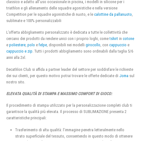
classico e adatto all’uso occasionale in piscina, i modelli in silicone per i
triathlon e gli allenamento delle squadre agonistiche e nella versione
Competition per le squadre agonistiche di nuoto, e le
calottine da pallanuoto
,
sublimate e 100% personalizzabili
L’offerta abbigliamento personalizzato è dedicata a tutte le collettività che
cercano dei prodotti da rendere unici con i proprio loghi, come
tshirt
in
cotone
e
poliestere
,
polo
e
felpe
, disponibili nei modelli
girocollo
, con
cappuccio
e
cappuccio e zip
. Tutti i prodotti abbigliamento sono ordinabili dalla taglia 5/6
anni alla 2xl.
Decathlon Club si affida a partner leader del settore per soddisfare le richieste
dei sui clienti, per questo motivo potrai trovare le offerte dedicate di
Joma
sul
nostro sito.
ELEVATA QUALITÀ DI STAMPA E MASSIMO COMFORT DI GIOCO:
Il procedimento di stampa utilizzato per la personalizzazione completi club ti
garantisce la qualità più elevata. Il processo di SUBLIMAZIONE presenta 2
caratteristiche principali:
Trasferimento di alta qualità: l’immagine penetra letteralmente nello
strato superficiale del tessuto, consentendo in questo modo di ottenere