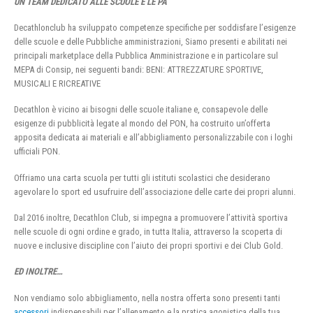
UN TEAM DEDICATO ALLE SCUOLE E LE PA
Decathlonclub ha sviluppato competenze specifiche per soddisfare l’esigenze
delle scuole e delle Pubbliche amministrazioni, Siamo presenti e abilitati nei
principali marketplace della Pubblica Amministrazione e in particolare sul
MEPA di Consip, nei seguenti bandi: BENI: ATTREZZATURE SPORTIVE,
MUSICALI E RICREATIVE
Decathlon è vicino ai bisogni delle scuole italiane e, consapevole delle
esigenze di pubblicità legate al mondo del PON, ha costruito un’offerta
apposita dedicata ai materiali e all’abbigliamento personalizzabile con i loghi
ufficiali PON.
Offriamo una carta scuola per tutti gli istituti scolastici che desiderano
agevolare lo sport ed usufruire dell’associazione delle carte dei propri alunni.
Dal 2016 inoltre, Decathlon Club, si impegna a promuovere l’attività sportiva
nelle scuole di ogni ordine e grado, in tutta Italia, attraverso la scoperta di
nuove e inclusive discipline con l’aiuto dei propri sportivi e dei Club Gold.
ED INOLTRE…
Non vendiamo solo abbigliamento, nella nostra offerta sono presenti tanti
accessori
indispensabili per l’allenamento e la pratica agonistica della tua