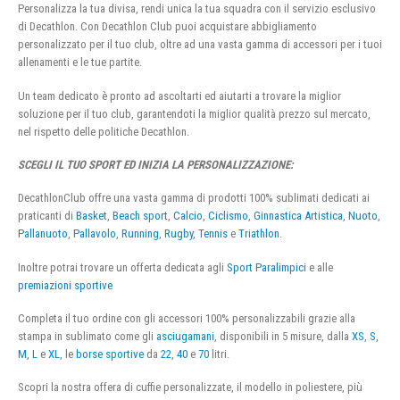
Personalizza la tua divisa, rendi unica la tua squadra con il servizio esclusivo
di Decathlon. Con Decathlon Club puoi acquistare abbigliamento
personalizzato per il tuo club, oltre ad una vasta gamma di accessori per i tuoi
allenamenti e le tue partite.
Un team dedicato è pronto ad ascoltarti ed aiutarti a trovare la miglior
soluzione per il tuo club, garantendoti la miglior qualità prezzo sul mercato,
nel rispetto delle politiche Decathlon.
SCEGLI IL TUO SPORT ED INIZIA LA PERSONALIZZAZIONE:
DecathlonClub offre una vasta gamma di prodotti 100% sublimati dedicati ai
praticanti di
Basket
,
Beach sport
,
Calcio
,
Ciclismo
,
Ginnastica Artistica
,
Nuoto
,
Pallanuoto
,
Pallavolo
,
Running
,
Rugby
,
Tennis
e
Triathlon
.
Inoltre potrai trovare un offerta dedicata agli
Sport Paralimpici
e alle
premiazioni sportive
Completa il tuo ordine con gli accessori 100% personalizzabili grazie alla
stampa in sublimato come gli
asciugamani
, disponibili in 5 misure, dalla
XS
,
S
,
M
,
L
e
XL
, le
borse sportive
da
22
,
40
e
70
litri.
Scopri la nostra offera di cuffie personalizzate, il modello in poliestere, più