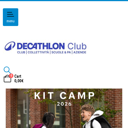
menu
0
Cart
0,00
€