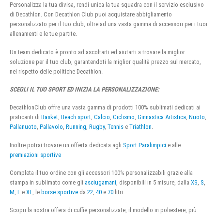
Personalizza la tua divisa, rendi unica la tua squadra con il servizio esclusivo
di Decathlon. Con Decathlon Club puoi acquistare abbigliamento
personalizzato per il tuo club, oltre ad una vasta gamma di accessori per i tuoi
allenamenti e le tue partite.
Un team dedicato è pronto ad ascoltarti ed aiutarti a trovare la miglior
soluzione per il tuo club, garantendoti la miglior qualità prezzo sul mercato,
nel rispetto delle politiche Decathlon.
SCEGLI IL TUO SPORT ED INIZIA LA PERSONALIZZAZIONE:
DecathlonClub offre una vasta gamma di prodotti 100% sublimati dedicati ai
praticanti di
Basket
,
Beach sport
,
Calcio
,
Ciclismo
,
Ginnastica Artistica
,
Nuoto
,
Pallanuoto
,
Pallavolo
,
Running
,
Rugby
,
Tennis
e
Triathlon
.
Inoltre potrai trovare un offerta dedicata agli
Sport Paralimpici
e alle
premiazioni sportive
Completa il tuo ordine con gli accessori 100% personalizzabili grazie alla
stampa in sublimato come gli
asciugamani
, disponibili in 5 misure, dalla
XS
,
S
,
M
,
L
e
XL
, le
borse sportive
da
22
,
40
e
70
litri.
Scopri la nostra offera di cuffie personalizzate, il modello in poliestere, più