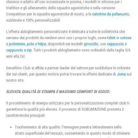
classico e adatto all’uso occasionale in piscina, i modelli in silicone per i
triathlon e gli allenamento delle squadre agonistiche e nella versione
Competition per le squadre agonistiche di nuoto, e le
calottine da pallanuoto
,
sublimate e 100% personalizzabili
L’offerta abbigliamento personalizzato è dedicata a tutte le collettività che
cercano dei prodotti da rendere unici con i proprio loghi, come
tshirt
in
cotone
e
poliestere
,
polo
e
felpe
, disponibili nei modelli
girocollo
, con
cappuccio
e
cappuccio e zip
. Tutti i prodotti abbigliamento sono ordinabili dalla taglia 5/6
anni alla 2xl.
Decathlon Club si affida a partner leader del settore per soddisfare le richieste
dei sui clienti, per questo motivo potrai trovare le offerte dedicate di
Joma
sul
nostro sito.
ELEVATA QUALITÀ DI STAMPA E MASSIMO COMFORT DI GIOCO:
Il procedimento di stampa utilizzato per la personalizzazione completi club ti
garantisce la qualità più elevata. Il processo di SUBLIMAZIONE presenta 2
caratteristiche principali:
Trasferimento di alta qualità: l’immagine penetra letteralmente nello
strato superficiale del tessuto, consentendo in questo modo di ottenere