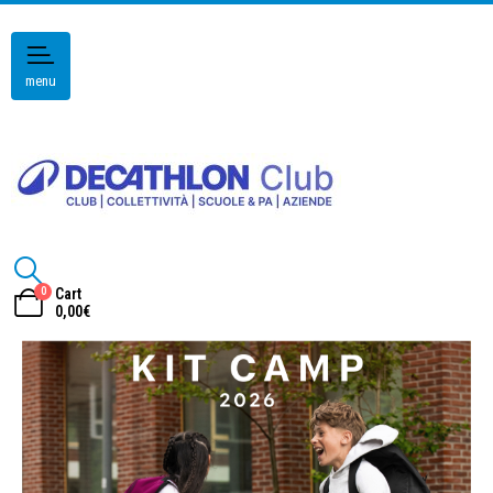
menu
0
Cart
0,00
€