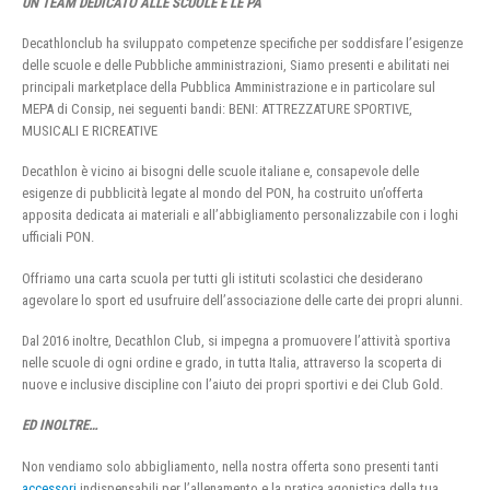
UN TEAM DEDICATO ALLE SCUOLE E LE PA
Decathlonclub ha sviluppato competenze specifiche per soddisfare l’esigenze
delle scuole e delle Pubbliche amministrazioni, Siamo presenti e abilitati nei
principali marketplace della Pubblica Amministrazione e in particolare sul
MEPA di Consip, nei seguenti bandi: BENI: ATTREZZATURE SPORTIVE,
MUSICALI E RICREATIVE
Decathlon è vicino ai bisogni delle scuole italiane e, consapevole delle
esigenze di pubblicità legate al mondo del PON, ha costruito un’offerta
apposita dedicata ai materiali e all’abbigliamento personalizzabile con i loghi
ufficiali PON.
Offriamo una carta scuola per tutti gli istituti scolastici che desiderano
agevolare lo sport ed usufruire dell’associazione delle carte dei propri alunni.
Dal 2016 inoltre, Decathlon Club, si impegna a promuovere l’attività sportiva
nelle scuole di ogni ordine e grado, in tutta Italia, attraverso la scoperta di
nuove e inclusive discipline con l’aiuto dei propri sportivi e dei Club Gold.
ED INOLTRE…
Non vendiamo solo abbigliamento, nella nostra offerta sono presenti tanti
accessori
indispensabili per l’allenamento e la pratica agonistica della tua