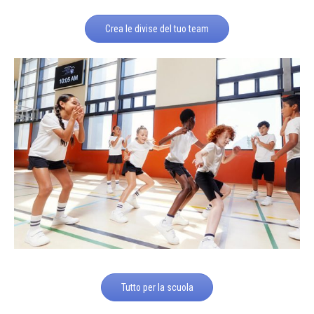
Crea le divise del tuo team
Tutto per la scuola