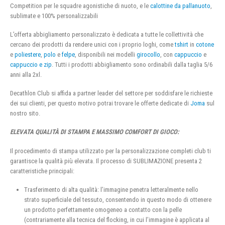
Competition per le squadre agonistiche di nuoto, e le
calottine da pallanuoto
,
sublimate e 100% personalizzabili
L’offerta abbigliamento personalizzato è dedicata a tutte le collettività che
cercano dei prodotti da rendere unici con i proprio loghi, come
tshirt
in
cotone
e
poliestere
,
polo
e
felpe
, disponibili nei modelli
girocollo
, con
cappuccio
e
cappuccio e zip
. Tutti i prodotti abbigliamento sono ordinabili dalla taglia 5/6
anni alla 2xl.
Decathlon Club si affida a partner leader del settore per soddisfare le richieste
dei sui clienti, per questo motivo potrai trovare le offerte dedicate di
Joma
sul
nostro sito.
ELEVATA QUALITÀ DI STAMPA E MASSIMO COMFORT DI GIOCO:
Il procedimento di stampa utilizzato per la personalizzazione completi club ti
garantisce la qualità più elevata. Il processo di SUBLIMAZIONE presenta 2
caratteristiche principali:
Trasferimento di alta qualità: l’immagine penetra letteralmente nello
strato superficiale del tessuto, consentendo in questo modo di ottenere
un prodotto perfettamente omogeneo a contatto con la pelle
(contrariamente alla tecnica del flocking, in cui l’immagine è applicata al