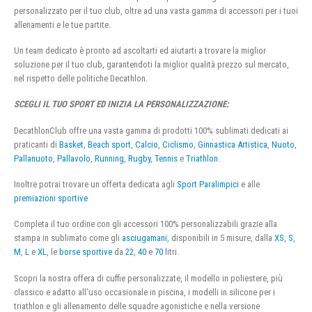
personalizzato per il tuo club, oltre ad una vasta gamma di accessori per i tuoi
allenamenti e le tue partite.
Un team dedicato è pronto ad ascoltarti ed aiutarti a trovare la miglior
soluzione per il tuo club, garantendoti la miglior qualità prezzo sul mercato,
nel rispetto delle politiche Decathlon.
SCEGLI IL TUO SPORT ED INIZIA LA PERSONALIZZAZIONE:
DecathlonClub offre una vasta gamma di prodotti 100% sublimati dedicati ai
praticanti di
Basket
,
Beach sport
,
Calcio
,
Ciclismo
,
Ginnastica Artistica
,
Nuoto
,
Pallanuoto
,
Pallavolo
,
Running
,
Rugby
,
Tennis
e
Triathlon
.
Inoltre potrai trovare un offerta dedicata agli
Sport Paralimpici
e alle
premiazioni sportive
Completa il tuo ordine con gli accessori 100% personalizzabili grazie alla
stampa in sublimato come gli
asciugamani
, disponibili in 5 misure, dalla
XS
,
S
,
M
,
L
e
XL
, le
borse sportive
da
22
,
40
e
70
litri.
Scopri la nostra offera di cuffie personalizzate, il modello in poliestere, più
classico e adatto all’uso occasionale in piscina, i modelli in silicone per i
triathlon e gli allenamento delle squadre agonistiche e nella versione