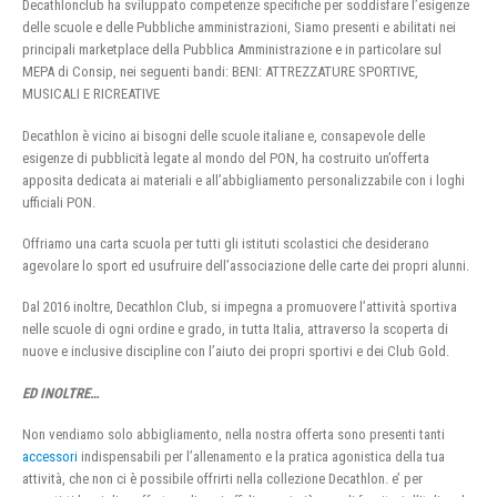
Decathlonclub ha sviluppato competenze specifiche per soddisfare l’esigenze
delle scuole e delle Pubbliche amministrazioni, Siamo presenti e abilitati nei
principali marketplace della Pubblica Amministrazione e in particolare sul
MEPA di Consip, nei seguenti bandi: BENI: ATTREZZATURE SPORTIVE,
MUSICALI E RICREATIVE
Decathlon è vicino ai bisogni delle scuole italiane e, consapevole delle
esigenze di pubblicità legate al mondo del PON, ha costruito un’offerta
apposita dedicata ai materiali e all’abbigliamento personalizzabile con i loghi
ufficiali PON.
Offriamo una carta scuola per tutti gli istituti scolastici che desiderano
agevolare lo sport ed usufruire dell’associazione delle carte dei propri alunni.
Dal 2016 inoltre, Decathlon Club, si impegna a promuovere l’attività sportiva
nelle scuole di ogni ordine e grado, in tutta Italia, attraverso la scoperta di
nuove e inclusive discipline con l’aiuto dei propri sportivi e dei Club Gold.
ED INOLTRE…
Non vendiamo solo abbigliamento, nella nostra offerta sono presenti tanti
accessori
indispensabili per l’allenamento e la pratica agonistica della tua
attività, che non ci è possibile offrirti nella collezione Decathlon. e’ per