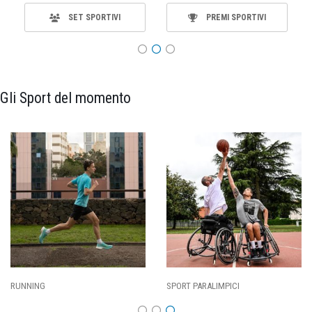
SET SPORTIVI
PREMI SPORTIVI
Gli Sport del momento
ING
SPORT PARALIMPICI
CALCI