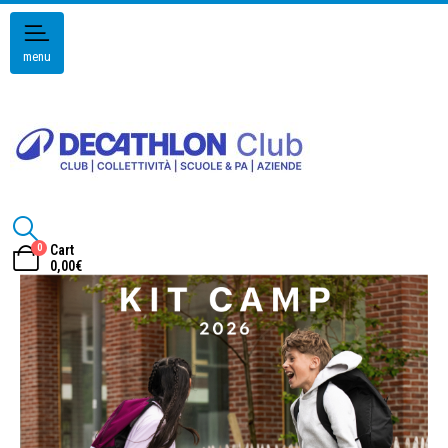
menu
0
Cart
0,00
€