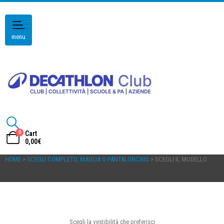
menu
0
Cart
0,00
€
HOME
>
SCEGLI COMPLETO, MAGLIA O PANTALONCINO
> SCEGLI IL MODELLO
Scegli la vestibilità che preferisci