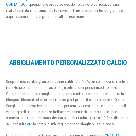
CONTATTACI
, spiegaci che prodotto desideri e come lo vorresti, se sarà
realizzabile daremo forma alla tua divisa e ti invieremo una bozza grafica di
approvazione prima di procedere alla produzione.
ABBIGLIAMENTO PERSONALIZZATO CALCIO
Scopri il nostro abbigliamento calcio sublimato 100% personalizzato, modello
tradizionale per un uso occasionale, modello slim per un uso intensivo.
Completo intero, solo maglia o solo pantaloncino, decidi tu quello di cui hai
bisogno. Ricordati che l’ordine minimo per i prodotti calcio prevede 10 articoli.
Scegli i colori, inserisci i tuoi loghi e personalizza con nome e numero, con il
vantaggio di un unico prezzo indipendentemente dal numero di loghi e
sponsor. Tutti i modelli sono disponibili dalla taglia 3xs (8 anni) fino alla taglia
3xl, consulta
qui
la nostra guida taglie per non sbagliare la tua scelta.
Contatta il punto vendita più vicino a te, o compila il modulo
CONTATTACI
, per