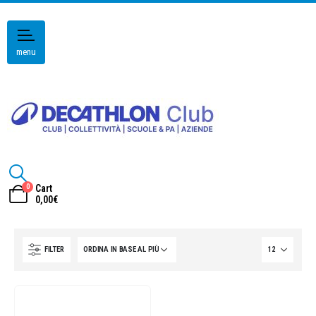
menu
0
Cart
0,00
€
FILTER