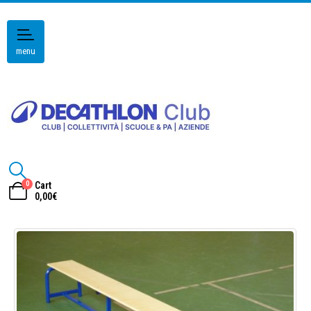
menu
0
Cart
0,00
€