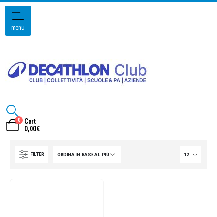
menu
0
Cart
0,00
€
FILTER