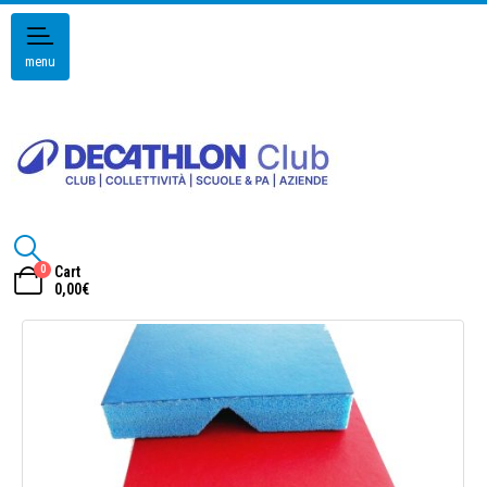
menu
0
Cart
0,00
€