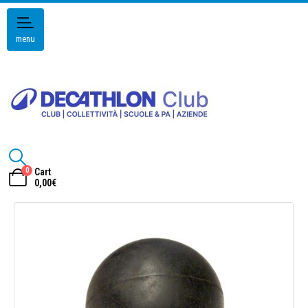
menu
0
Cart
0,00
€