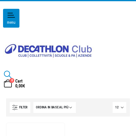
menu
0
Cart
0,00
€
FILTER