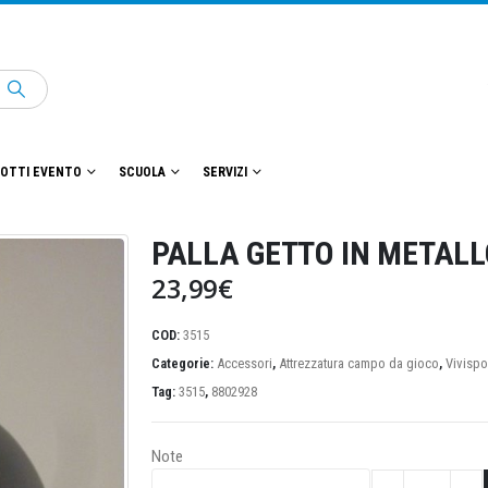
OTTI EVENTO
SCUOLA
SERVIZI
PALLA GETTO IN METALL
23,99
€
COD:
3515
Categorie:
Accessori
,
Attrezzatura campo da gioco
,
Vivispo
Tag:
3515
,
8802928
Note