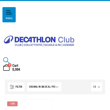
menu
0
Cart
0,00
€
FILTER
-15%