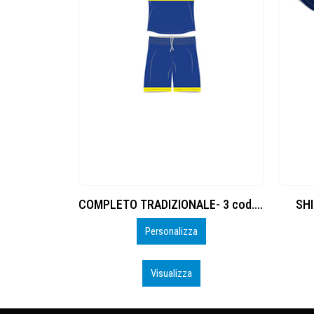
. 8377885
COMPLETO TRADIZIONALE- 3 cod.8377881
SHI
zzare
Personalizza
Visualizza