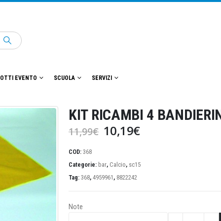
OTTI EVENTO
SCUOLA
SERVIZI
KIT RICAMBI 4 BANDIERI
Il
Il
10,19
€
11,99
€
prezzo
prezzo
originale
attuale
COD:
368
era:
è:
Categorie:
bar
,
Calcio
,
sc15
11,99€.
10,19€.
Tag:
368
,
4959961
,
8822242
Note