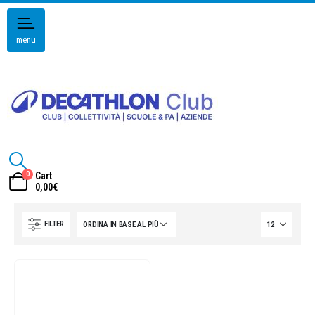
menu
0
Cart
0,00
€
FILTER